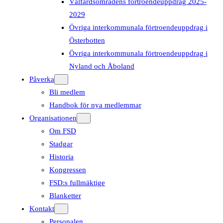
Välfärdsområdens förtroendeuppdrag 2025-
2029
Övriga interkommunala förtroendeuppdrag i
Österbotten
Övriga interkommunala förtroendeuppdrag i
Nyland och Åboland
Påverka
Bli medlem
Handbok för nya medlemmar
Organisationen
Om FSD
Stadgar
Historia
Kongressen
FSD:s fullmäktige
Blanketter
Kontakt
Personalen