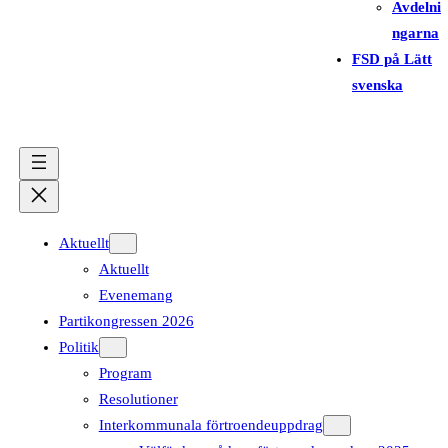
Avdelni
ngarna
FSD på Lätt
svenska
Aktuellt
Aktuellt
Evenemang
Partikongressen 2026
Politik
Program
Resolutioner
Interkommunala förtroendeuppdrag