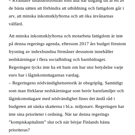
– Kvalitativ småbarnsfostran som alla har tillgång till är ett av
de bästa sätten att förhindra att utbildning och fattigdom går i
arv, att minska inkomstklyftorna och att öka invånarnas
välfärd.
Att minska inkomstklyftorna och motarbeta fattigdom är inte
på denna regerings agenda, eftersom 2017 års budget förutom
frysning av indexbundna förmåner dessutom innehåller
nedskärningar i flera socialbidrag och barnbidraget.
Regeringen tycks inte ha ett hum om hur stor betydelse varje
euro har i låginkomsttagarnas vardag.
– Regeringens nödvändighetsretorik är obegriplig. Samtidigt
som man förklarar nedskärningar som berör barnfamiljer och
låginkomsttagare med nödvändighet finns det ändå råd i
budgeten att sänka skatterna i bl.a. miljonarv. Regeringen har
inte sina prioriteter i ordning. När tar denna regerings
”kompiskapitalism” slut och när börjar Finlands bästa
prioriteras?