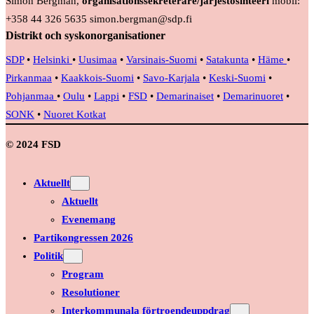
Simon Bergman,
organisationssekreterare/järjestösihteeri
mobil:
+358 44 326 5635 simon.bergman@sdp.fi
Distrikt och syskonorganisationer
SDP
•
Helsinki
•
Uusimaa
•
Varsinais-Suomi
•
Satakunta
•
Häme
•
Pirkanmaa
•
Kaakkois-Suomi
•
Savo-Karjala
•
Keski-Suomi
•
Pohjanmaa
•
Oulu
•
Lappi
•
FSD
•
Demarinaiset
•
Demarinuoret
•
SONK
•
Nuoret Kotkat
© 2024 FSD
Aktuellt
Aktuellt
Evenemang
Partikongressen 2026
Politik
Program
Resolutioner
Interkommunala förtroendeuppdrag