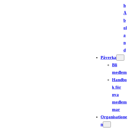
h
Å
b
ol
a
n
d
Påverka
Bli
medlem
Handbo
k för
nya
medlem
mar
Organisatione
n