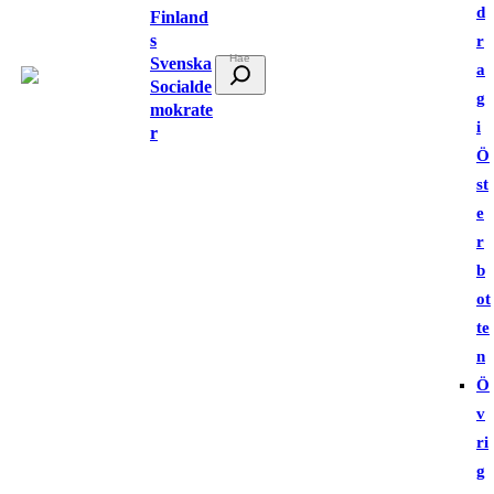
d
Finland
s
r
Svenska
S
a
Socialde
ö
g
mokrate
k
i
r
Ö
st
e
r
b
ot
te
n
Ö
v
ri
g