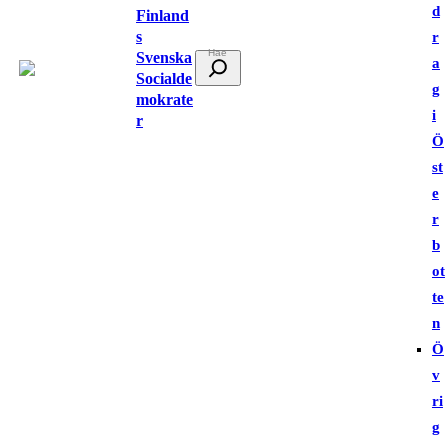
d
Finland
s
r
Svenska
S
a
Socialde
ö
g
mokrate
k
i
r
Ö
st
e
r
b
ot
te
n
Ö
v
ri
g