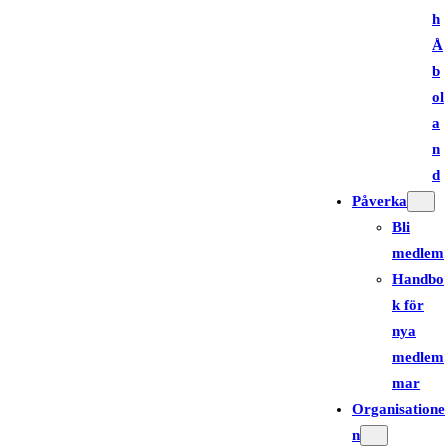
h
Å
b
ol
a
n
d
Påverka
Bli
medlem
Handbo
k för
nya
medlem
mar
Organisatione
n