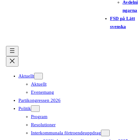
Avdelni
ngarna
FSD på Lätt
svenska
Aktuellt
Aktuellt
Evenemang
Partikongressen 2026
Politik
Program
Resolutioner
Interkommunala förtroendeuppdrag