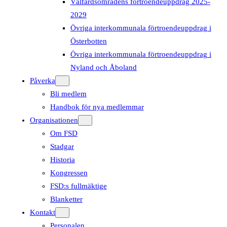
Välfärdsområdens förtroendeuppdrag 2025-
2029
Övriga interkommunala förtroendeuppdrag i
Österbotten
Övriga interkommunala förtroendeuppdrag i
Nyland och Åboland
Påverka
Bli medlem
Handbok för nya medlemmar
Organisationen
Om FSD
Stadgar
Historia
Kongressen
FSD:s fullmäktige
Blanketter
Kontakt
Personalen