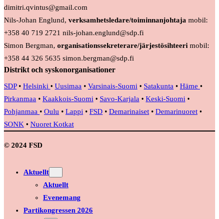
dimitri.qvintus@gmail.com
Nils-Johan Englund,
verksamhetsledare/toiminnanjohtaja
mobil:
+358 40 719 2721 nils-johan.englund@sdp.fi
Simon Bergman,
organisationssekreterare/järjestösihteeri
mobil:
+358 44 326 5635 simon.bergman@sdp.fi
Distrikt och syskonorganisationer
SDP
•
Helsinki
•
Uusimaa
•
Varsinais-Suomi
•
Satakunta
•
Häme
•
Pirkanmaa
•
Kaakkois-Suomi
•
Savo-Karjala
•
Keski-Suomi
•
Pohjanmaa
•
Oulu
•
Lappi
•
FSD
•
Demarinaiset
•
Demarinuoret
•
SONK
•
Nuoret Kotkat
© 2024 FSD
Aktuellt
Aktuellt
Evenemang
Partikongressen 2026