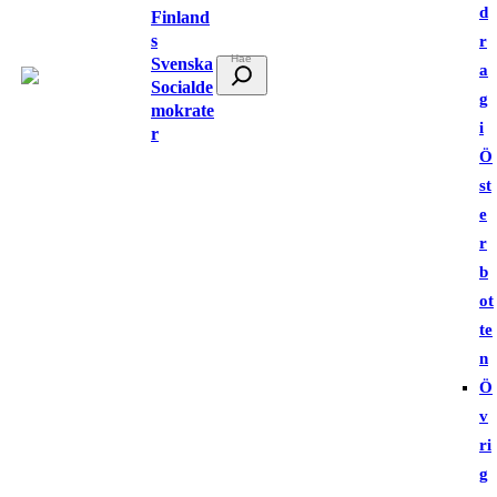
d
Finland
s
r
Svenska
S
a
Socialde
ö
g
mokrate
k
i
r
Ö
st
e
r
b
ot
te
n
Ö
v
ri
g