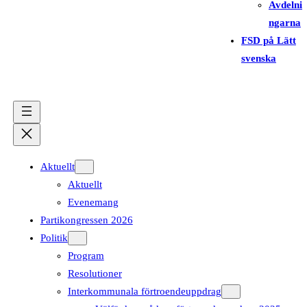
Avdelni
ngarna
FSD på Lätt
svenska
Aktuellt
Aktuellt
Evenemang
Partikongressen 2026
Politik
Program
Resolutioner
Interkommunala förtroendeuppdrag