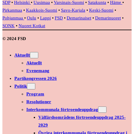
SDP
•
Helsinki
•
Uusimaa
•
Varsinais-Suomi
•
Satakunta
•
Häme
•
Pirkanmaa
•
Kaakkois-Suomi
•
Savo-Karjala
•
Keski-Suomi
•
Pohjanmaa
•
Oulu
•
Lappi
•
FSD
•
Demarinaiset
•
Demarinuoret
•
SONK
•
Nuoret Kotkat
© 2024 FSD
Aktuellt
Aktuellt
Evenemang
Partikongressen 2026
Politik
Program
Resolutioner
Interkommunala förtroendeuppdrag
Välfärdsområdens förtroendeuppdrag 2025-
2029
Övriga interkommunala förtroendeuppdrag i