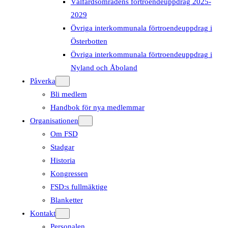
Välfärdsområdens förtroendeuppdrag 2025-
2029
Övriga interkommunala förtroendeuppdrag i
Österbotten
Övriga interkommunala förtroendeuppdrag i
Nyland och Åboland
Påverka
Bli medlem
Handbok för nya medlemmar
Organisationen
Om FSD
Stadgar
Historia
Kongressen
FSD:s fullmäktige
Blanketter
Kontakt
Personalen