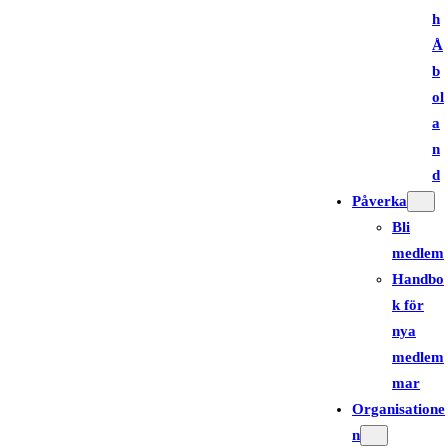
h
Å
b
ol
a
n
d
Påverka
Bli
medlem
Handbo
k för
nya
medlem
mar
Organisatione
n