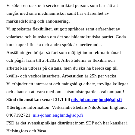
Vi söker en rask och serviceinriktad person, som har lätt att
umgås med sina medmänniskor samt har erfarenhet av
marknadsföring och annonsering.
Vi uppskattar flexibilitet, ett gott språköra samt erfarenhet av
valarbete och kunskap om det socialdemokratiska partiet. Goda
kunskaper i finska och andra språk är meriterande.
Anställningen börjar så fort som möjligt inom februarimånad
och pågår fram till 2.4.2023. Arbetstiderna är flexibla och
arbetet kan utföras på distans, men du ska ha beredskap till
kvälls- och veckoslutsarbete. Arbetstiden är 25h per vecka.
Vi erbjuder ett intressant och mångsidigt arbete, trevliga kolleger
och chansen att vara med om statsministerpartiets valkampanj!
Sänd din ansökan senast 31.1 till
nils-johan.englund@sdp.fi
Ytterligare information: Verksamhetsledare Nils-Johan Englund,
0407192721,
nils-johan.englund@sdp.fi
FSD är det svenskspråkiga distriktet inom SDP och har kanslier i
Helsingfors och Vasa.