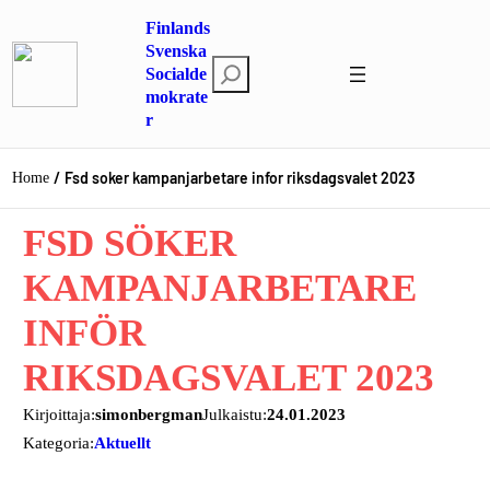
Hoppa
Finlands
till
Svenska
S
innehåll
Socialde
mokrate
ö
r
k
Fsd soker kampanjarbetare infor riksdagsvalet 2023
Home
FSD SÖKER
KAMPANJARBETARE
INFÖR
RIKSDAGSVALET 2023
Kirjoittaja:
simonbergman
Julkaistu:
24.01.2023
Kategoria:
Aktuellt