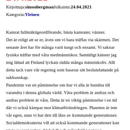
Kirjoittaja:
simonbergman
Julkaistu:
24.04.2021
Kategoria:
Yleinen
Kamrat fullmäktigeordförande, bästa kamrater, vänner.
Det är roligt att se er, även om vi bara träffas via skärmen. Det
senaste året har för många varit tungt och ensamt. Vi saknar
fysiska träffar med våra medmänniskor. Samtidigt känner jag
mig lättad att Finland lyckats rädda många människoliv. Allt
detta tack vare vår regering som baserar sitt beslutsfattande på
sakkunskap.
Pandemin var en påminnelse om hur vi alla är bundna till
varandra i denna globala värld. Våra problem är andras och
andras problem är våra. Detta är en viktig påminnelse i en tid
där vi också kämpar mot klimatförändringen. Planeten är inte
vår egen, utan vi har den till låns av kommande generationer.
Socialdemokraterna vill att också kommande generationer kan