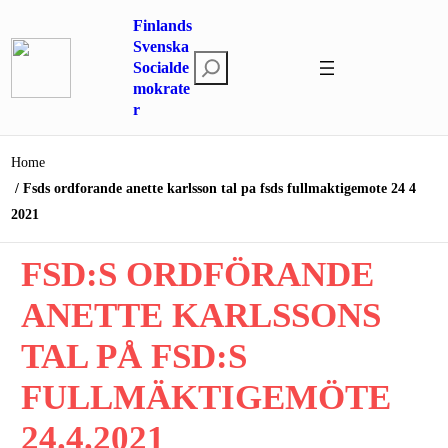
Hoppa
Finlands
till
Svenska
S
innehåll
Socialde
mokrate
ö
r
k
Home
Fsds ordforande anette karlsson tal pa fsds fullmaktigemote 24 4
2021
FSD:S ORDFÖRANDE
ANETTE KARLSSONS
TAL PÅ FSD:S
FULLMÄKTIGEMÖTE
24.4.2021