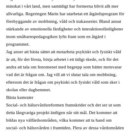
minskat i vårt land, men samtidigt har formerna blivit allt mer
allvarliga. Regeringen Marin har utarbetat ett åtgärdsprogram för
förebyggande av mobbning, våld och trakasserier. Bland annat
stärkande av emotionella färdigheter och interaktionsfärdigheter
inom småbarnspedagogiken lyfts fram som en åtgärd i
programmet.
Jag anser att bästa sättet att motarbeta psykiskt och fysiskt våld
är att, för det första, börja arbetet i ett tidigt skede, och för det
andra att tala om fenomenet med begrepp som bättre motsvarar
vad det är frågan om. Jag vill att vi slutar tala om mobbning,
eftersom det är frågan om psykiskt och fysiskt våld som sker i
skolan eller daghemmet.
Bästa kamrater
Social- och hälsovårdsreformen framskrider och det ser ut som
detta långvariga projekt äntligen når sitt mål. Det kommer att
bildas nya välfärdsområden, vilka kommer att ta hand om
social- och hälsovården i framtiden. Flera av dessa vårdområden