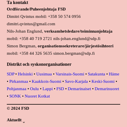
Ta kontakt
Ordförande/Puheenjohtaja FSD
Dimitri Qvintus mobil: +358 50 574 0956
dimitri.qvintus@gmail.com
Nils-Johan Englund,
verksamhetsledare/toiminnanjohtaja
mobil: +358 40 719 2721 nils-johan.englund@sdp.fi
Simon Bergman,
organisationssekreterare/järjestösihteeri
mobil: +358 44 326 5635 simon.bergman@sdp.fi
Distrikt och syskonorganisationer
SDP
•
Helsinki
•
Uusimaa
•
Varsinais-Suomi
•
Satakunta
•
Häme
•
Pirkanmaa
•
Kaakkois-Suomi
•
Savo-Karjala
•
Keski-Suomi
•
Pohjanmaa
•
Oulu
•
Lappi
•
FSD
•
Demarinaiset
•
Demarinuoret
•
SONK
•
Nuoret Kotkat
© 2024 FSD
Aktuellt