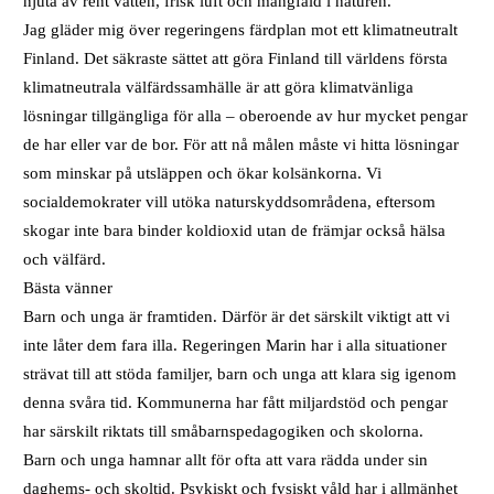
njuta av rent vatten, frisk luft och mångfald i naturen.
Jag gläder mig över regeringens färdplan mot ett klimatneutralt
Finland. Det säkraste sättet att göra Finland till världens första
klimatneutrala välfärdssamhälle är att göra klimatvänliga
lösningar tillgängliga för alla – oberoende av hur mycket pengar
de har eller var de bor. För att nå målen måste vi hitta lösningar
som minskar på utsläppen och ökar kolsänkorna. Vi
socialdemokrater vill utöka naturskyddsområdena, eftersom
skogar inte bara binder koldioxid utan de främjar också hälsa
och välfärd.
Bästa vänner
Barn och unga är framtiden. Därför är det särskilt viktigt att vi
inte låter dem fara illa. Regeringen Marin har i alla situationer
strävat till att stöda familjer, barn och unga att klara sig igenom
denna svåra tid. Kommunerna har fått miljardstöd och pengar
har särskilt riktats till småbarnspedagogiken och skolorna.
Barn och unga hamnar allt för ofta att vara rädda under sin
daghems- och skoltid. Psykiskt och fysiskt våld har i allmänhet