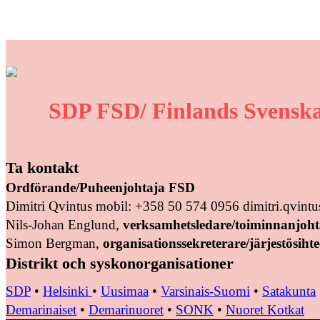
SDP FSD/ Finlands Svenska
Ta kontakt
Ordförande/Puheenjohtaja FSD
Dimitri Qvintus mobil: +358 50 574 0956 dimitri.qvin
Nils-Johan Englund,
verksamhetsledare/toiminnanjoht
Simon Bergman,
organisationssekreterare/järjestösihte
Distrikt och syskonorganisationer
SDP
•
Helsinki
•
Uusimaa
•
Varsinais-Suomi
•
Satakunta
Demarinaiset
•
Demarinuoret
•
SONK
•
Nuoret Kotkat