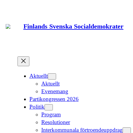
Hoppa
till
innehåll
Finlands Svenska Socialdemokrater
Aktuellt
Aktuellt
Evenemang
Partikongressen 2026
Politik
Program
Resolutioner
Interkommunala förtroendeuppdrag