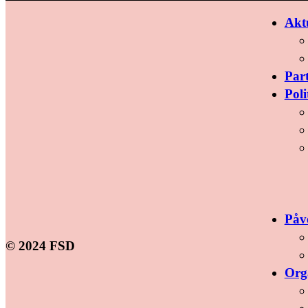
Aktu
Par
Poli
Påv
© 2024 FSD
Org