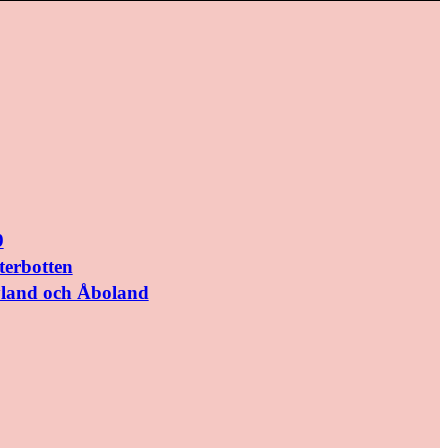
9
terbotten
yland och Åboland