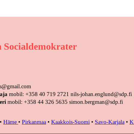
 Socialdemokrater
tus@gmail.com
aja
mobil: +358 40 719 2721 nils-johan.englund@sdp.fi
eri
mobil: +358 44 326 5635 simon.bergman@sdp.fi
•
Häme
•
Pirkanmaa
•
Kaakkois-Suomi
•
Savo-Karjala
•
K