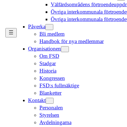
Välfärdsområdens förtroendeuppd
Övriga interkommunala förtroende
Övriga interkommunala förtroend
Påverka
Bli medlem
Handbok för nya medlemmar
Organisationen
Om FSD
Stadgar
Historia
Kongressen
FSD:s fullmäktige
Blanketter
Kontakt
Personalen
Styrelsen
Avdelningarna