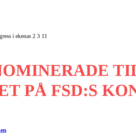
gress i ekenas 2 3 11
NOMINERADE TI
T PÅ FSD:S KON
nen