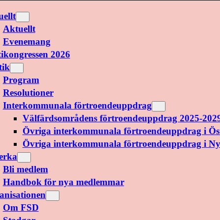
ellt
Aktuellt
Evenemang
tikongressen 2026
tik
Program
Resolutioner
Interkommunala förtroendeuppdrag
Välfärdsområdens förtroendeuppdrag 2025-202
Övriga interkommunala förtroendeuppdrag i Ös
Övriga interkommunala förtroendeuppdrag i N
erka
Bli medlem
Handbok för nya medlemmar
anisationen
Om FSD