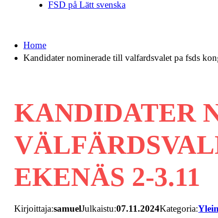
FSD på Lätt svenska
Home
Kandidater nominerade till valfardsvalet pa fsds kon
KANDIDATER 
VÄLFÄRDSVALE
EKENÄS 2-3.11
Kirjoittaja:
samuel
Julkaistu:
07.11.2024
Kategoria:
Ylei