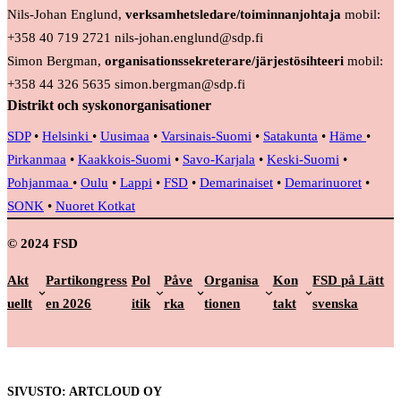
Nils-Johan Englund,
verksamhetsledare/toiminnanjohtaja
mobil:
+358 40 719 2721 nils-johan.englund@sdp.fi
Simon Bergman,
organisationssekreterare/järjestösihteeri
mobil:
+358 44 326 5635 simon.bergman@sdp.fi
Distrikt och syskonorganisationer
SDP
•
Helsinki
•
Uusimaa
•
Varsinais-Suomi
•
Satakunta
•
Häme
•
Pirkanmaa
•
Kaakkois-Suomi
•
Savo-Karjala
•
Keski-Suomi
•
Pohjanmaa
•
Oulu
•
Lappi
•
FSD
•
Demarinaiset
•
Demarinuoret
•
SONK
•
Nuoret Kotkat
© 2024 FSD
Akt
Partikongress
Pol
Påve
Organisa
Kon
FSD på Lätt
uellt
en 2026
itik
rka
tionen
takt
svenska
SIVUSTO: ARTCLOUD OY