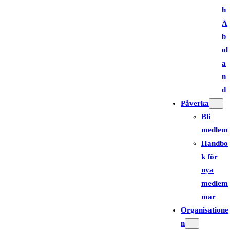
h
Å
b
ol
a
n
d
Påverka
Bli
medlem
Handbo
k för
nya
medlem
mar
Organisatione
n