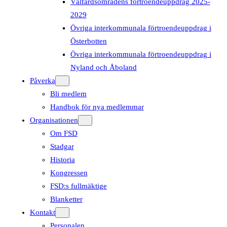
Välfärdsområdens förtroendeuppdrag 2025-
2029
Övriga interkommunala förtroendeuppdrag i
Österbotten
Övriga interkommunala förtroendeuppdrag i
Nyland och Åboland
Påverka
Bli medlem
Handbok för nya medlemmar
Organisationen
Om FSD
Stadgar
Historia
Kongressen
FSD:s fullmäktige
Blanketter
Kontakt
Personalen