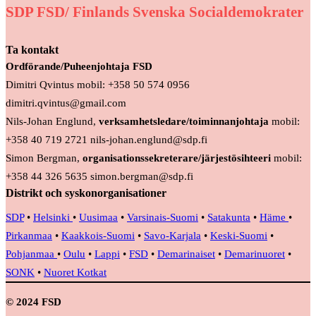
SDP FSD/ Finlands Svenska Socialdemokrater
Ta kontakt
Ordförande/Puheenjohtaja FSD
Dimitri Qvintus mobil: +358 50 574 0956
dimitri.qvintus@gmail.com
Nils-Johan Englund,
verksamhetsledare/toiminnanjohtaja
mobil:
+358 40 719 2721 nils-johan.englund@sdp.fi
Simon Bergman,
organisationssekreterare/järjestösihteeri
mobil:
+358 44 326 5635 simon.bergman@sdp.fi
Distrikt och syskonorganisationer
SDP
•
Helsinki
•
Uusimaa
•
Varsinais-Suomi
•
Satakunta
•
Häme
•
Pirkanmaa
•
Kaakkois-Suomi
•
Savo-Karjala
•
Keski-Suomi
•
Pohjanmaa
•
Oulu
•
Lappi
•
FSD
•
Demarinaiset
•
Demarinuoret
•
SONK
•
Nuoret Kotkat
© 2024 FSD