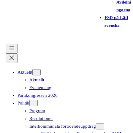
Avdelni
ngarna
FSD på Lätt
svenska
Aktuellt
Aktuellt
Evenemang
Partikongressen 2026
Politik
Program
Resolutioner
Interkommunala förtroendeuppdrag