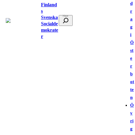
d
Finland
s
r
Svenska
S
a
Socialde
ö
g
mokrate
k
i
r
Ö
st
e
r
b
ot
te
n
Ö
v
ri
g