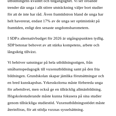
utbildningens kvalitet och tillgänglighet. Vi ser oroande
trender där unga i allt större utsträckning väljer bort studier
för att de inte har råd. Även framtidstron bland de unga har
helt havererat, endast 17% av de unga ser optimistiskt på
framtiden, enligt den senaste ungdomsbarometern.
I SDP:s alternativbudget för 2026 är utgångspunkten tydlig.
SDP betonar behovet av att stärka kompetens, arbete och
långsiktig tillväxt.
Vi behöver satsningar på hela utbildningsstigen, från
småbarnspedagogik till vuxenutbildning samt på den fria
bildningen. Grundskolan skapar jämlika förutsättningar och
en bred kunskapsbas. Yrkesskolorna måste förbereda unga
för arbetslivet, men också ge en tillräcklig allmänbildning.
Högskolestuderande måste kunna fokusera på sina studier
genom tillräckliga studiestöd. Vuxenutbildningsstödet måste
återinföras, för att stödja vuxnas sysselsättning.