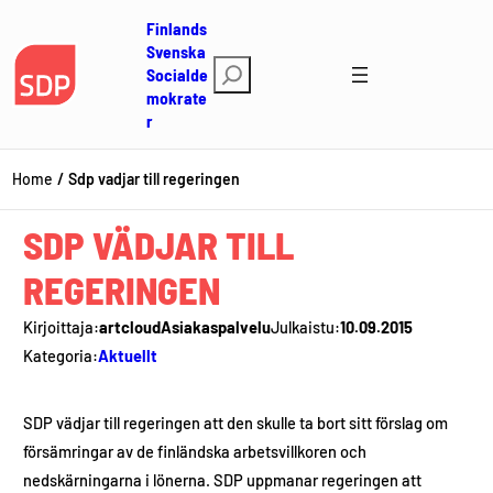
Hoppa
Finlands
till
Svenska
S
innehåll
Socialde
mokrate
ö
r
k
Home
Sdp vadjar till regeringen
SDP VÄDJAR TILL
REGERINGEN
Kirjoittaja:
artcloudAsiakaspalvelu
Julkaistu:
10.09.2015
Kategoria:
Aktuellt
SDP vädjar till regeringen att den skulle ta bort sitt förslag om
försämringar av de finländska arbetsvillkoren och
nedskärningarna i lönerna. SDP uppmanar regeringen att