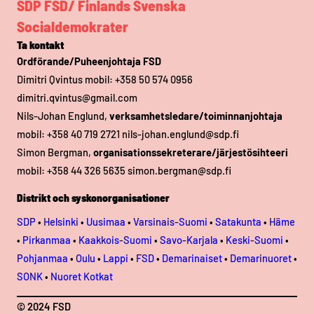
SDP FSD/ Finlands Svenska
Socialdemokrater
Ta kontakt
Ordförande/Puheenjohtaja FSD
Dimitri Qvintus mobil: +358 50 574 0956
dimitri.qvintus@gmail.com
Nils-Johan Englund,
verksamhetsledare/toiminnanjohtaja
mobil: +358 40 719 2721 nils-johan.englund@sdp.fi
Simon Bergman,
organisationssekreterare/järjestösihteeri
mobil: +358 44 326 5635 simon.bergman@sdp.fi
Distrikt och syskonorganisationer
SDP
•
Helsinki
•
Uusimaa
•
Varsinais-Suomi
•
Satakunta
•
Häme
•
Pirkanmaa
•
Kaakkois-Suomi
•
Savo-Karjala
•
Keski-Suomi
•
Pohjanmaa
•
Oulu
•
Lappi
•
FSD
•
Demarinaiset
•
Demarinuoret
•
SONK
•
Nuoret Kotkat
© 2024 FSD