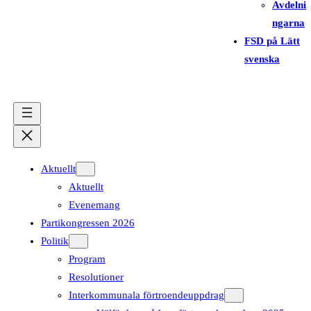
Avdelni
ngarna
FSD på Lätt
svenska
Aktuellt
Aktuellt
Evenemang
Partikongressen 2026
Politik
Program
Resolutioner
Interkommunala förtroendeuppdrag