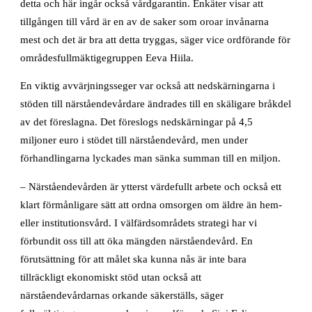
detta och här ingår också vårdgarantin. Enkäter visar att
tillgången till vård är en av de saker som oroar invånarna
mest och det är bra att detta tryggas, säger vice ordförande för
områdesfullmäktigegruppen Eeva Hiila.
En viktig avvärjningsseger var också att nedskärningarna i
stöden till närståendevårdare ändrades till en skäligare bråkdel
av det föreslagna. Det föreslogs nedskärningar på 4,5
miljoner euro i stödet till närståendevård, men under
förhandlingarna lyckades man sänka summan till en miljon.
– Närståendevården är ytterst värdefullt arbete och också ett
klart förmånligare sätt att ordna omsorgen om äldre än hem-
eller institutionsvård. I välfärdsområdets strategi har vi
förbundit oss till att öka mängden närståendevård. En
förutsättning för att målet ska kunna nås är inte bara
tillräckligt ekonomiskt stöd utan också att
närståendevårdarnas orkande säkerställs, säger