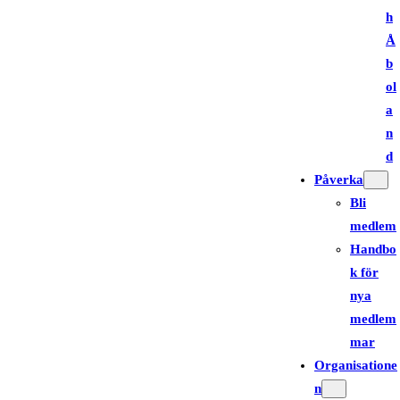
h
Å
b
ol
a
n
d
Påverka
Bli
medlem
Handbo
k för
nya
medlem
mar
Organisatione
n