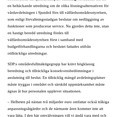
en heltäckande utredning om de olika lösningsalternativen för
vårdavdelningen i Sjundeå förs till välfärdsområdesstyrelsen,
som enligt förvaltningsstadgan beslutar om nedläggning av
funktioner som producerar service. Nu gjordes detta inte, utan
en hastigt beredd utredning fördes till
välfärdsområdesstyrelsen först i samband med
budgetförhandlingarna och beslutet fattades utifrån
otillräckliga utredningar.
SDP:s områdesfullmäktigegrupp har krävt högklassig
beredning och tillräckliga konsekvensbedömningar i
anslutning till beslut. En tillräcklig mängd avdelningsplatser
måste tryggas i området och särskild uppmärksamhet måste
ägnas åt hur personalen upplever situationen.
– Helheten på nästan två miljarder euro omfattar också tråkiga
anpassningsåtgärder och de närmaste åren kommer inte att
vara lätta. I den här omvälvningen vill vi ändå vara med och