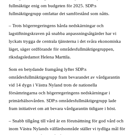
fullmäktige enig om budgeten för 2025. SDP:s
fullmäktigegrupp omfattar det samförstånd som nåtts.
– Trots högerregeringens hårda nedskärningar och
lagstiftningskraven på snabba anpassningsåtgärder har vi
lyckats trygga de centrala tjänsterna i det svåra ekonomiska
läget, säger ordförande för områdesfullmäktigegruppen,
riksdagsledamot Helena Marttila.
Som en betydande framgång lyfter SDP:s
områdesfullmäktigegrupp fram bevarandet av vårdgarantin
vid 14 dygn i Västra Nyland trots de nationella
försämringarna och högerregeringens nedskärningar i
primärhälsovården. SDP:s områdesfullmäktigegrupp lade
fram initiativet om att bevara vårdgarantin tidigare i höst.
– Snabb tillgång till vård är en förutsättning för god vård och
inom Västra Nylands välfärdsområde ställer vi tydliga mål för