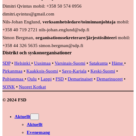
Dimitri Qvintus mobil: +358 50 574 0956
dimitri.qvintus@gmail.com
Nils-Johan Englund,
verksamhetsledare/toiminnanjohtaja
mobil:
+358 40 719 2721 nils-johan.englund@sdp.fi
Simon Bergman,
organisationssekreterare/järjestösihteeri
mobil:
+358 44 326 5635 simon.bergman@sdp.fi
Distrikt och syskonorganisationer
SDP
•
Helsinki
•
Uusimaa
•
Varsinais-Suomi
•
Satakunta
•
Häme
•
Pirkanmaa
•
Kaakkois-Suomi
•
Savo-Karjala
•
Keski-Suomi
•
Pohjanmaa
•
Oulu
•
Lappi
•
FSD
•
Demarinaiset
•
Demarinuoret
•
SONK
•
Nuoret Kotkat
© 2024 FSD
Aktuellt
Aktuellt
Evenemang