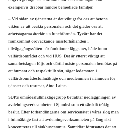
exempelvis drabbar mindre bemedlade familjer.
– Vid sidan av tjänsterna är det viktigt för oss att betona
vikten av att beakta personalen och det gläder oss att
arbetstagarna återfår sin lunchförmån. Tyvärr har det
framkommit oroväckande missförhållanden i
tillvägagångssätten när funktioner läggs ner, både inom
välfärdsområdet och vid HUS. Det är ytterst viktigt att
samarbetslagen följs och därtill måste personalen bemötas på
ett humant och respektfullt sätt, säger ledamoten i
välfärdsområdesfullmäktige och medlemmen i nämnden för
tjänster och resurser, Aino Laine.
SDP:s områdesfullmäktigegrupp betraktar nedläggningen av
avdelningsverksamheten i Sjundeå som ett särskilt tråkigt
beslut. Efter förhandlingarna om servicenätet i våras slog man
i fullmäktige fast att avdelningsverksamheten på lång sikt
koncentreras till sjukhuscampus. Samtidigt förutsattes det att