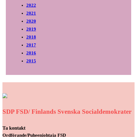
2022
2021
2020
2019
2018
2017
2016
2015
SDP FSD/ Finlands Svenska Socialdemokrater
Ta kontakt
Ordförande/Puheenjohtaja FSD