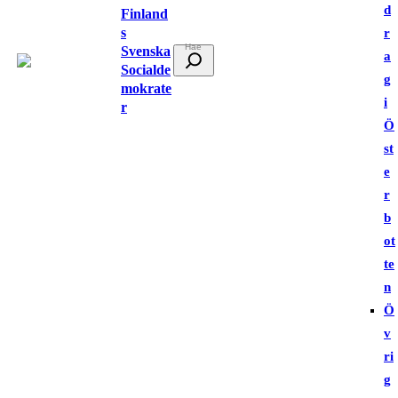
d
Finland
s
r
Svenska
S
a
Socialde
ö
g
mokrate
k
i
r
Ö
st
e
r
b
ot
te
n
Ö
v
ri
g