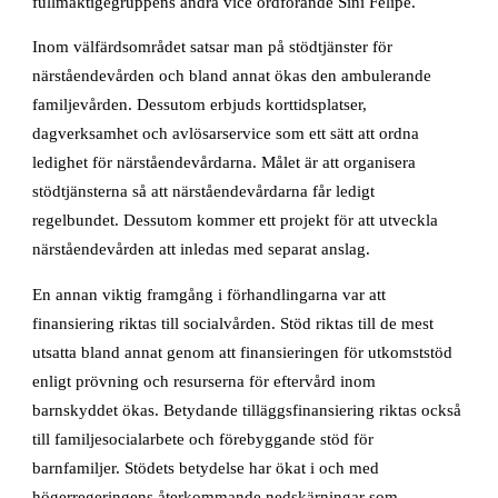
fullmäktigegruppens andra vice ordförande Sini Felipe.
Inom välfärdsområdet satsar man på stödtjänster för
närståendevården och bland annat ökas den ambulerande
familjevården. Dessutom erbjuds korttidsplatser,
dagverksamhet och avlösarservice som ett sätt att ordna
ledighet för närståendevårdarna. Målet är att organisera
stödtjänsterna så att närståendevårdarna får ledigt
regelbundet. Dessutom kommer ett projekt för att utveckla
närståendevården att inledas med separat anslag.
En annan viktig framgång i förhandlingarna var att
finansiering riktas till socialvården. Stöd riktas till de mest
utsatta bland annat genom att finansieringen för utkomststöd
enligt prövning och resurserna för eftervård inom
barnskyddet ökas. Betydande tilläggsfinansiering riktas också
till familjesocialarbete och förebyggande stöd för
barnfamiljer. Stödets betydelse har ökat i och med
högerregeringens återkommande nedskärningar som