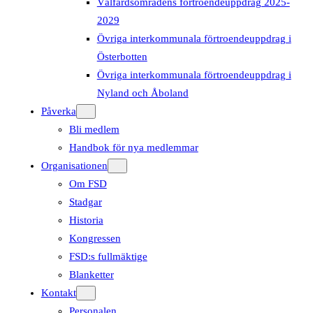
Välfärdsområdens förtroendeuppdrag 2025-
2029
Övriga interkommunala förtroendeuppdrag i
Österbotten
Övriga interkommunala förtroendeuppdrag i
Nyland och Åboland
Påverka
Bli medlem
Handbok för nya medlemmar
Organisationen
Om FSD
Stadgar
Historia
Kongressen
FSD:s fullmäktige
Blanketter
Kontakt
Personalen