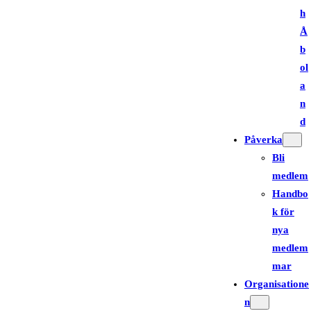
h
Å
b
ol
a
n
d
Påverka
Bli
medlem
Handbo
k för
nya
medlem
mar
Organisatione
n