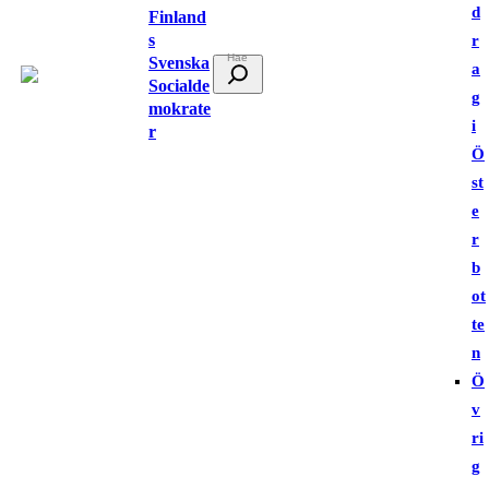
d
Finland
s
r
Svenska
S
a
Socialde
ö
g
mokrate
k
i
r
Ö
st
e
r
b
ot
te
n
Ö
v
ri
g