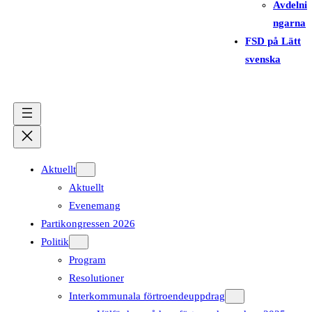
Avdelni
ngarna
FSD på Lätt
svenska
Aktuellt
Aktuellt
Evenemang
Partikongressen 2026
Politik
Program
Resolutioner
Interkommunala förtroendeuppdrag