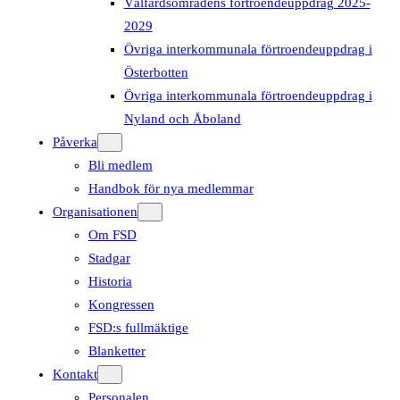
Välfärdsområdens förtroendeuppdrag 2025-
2029
Övriga interkommunala förtroendeuppdrag i
Österbotten
Övriga interkommunala förtroendeuppdrag i
Nyland och Åboland
Påverka
Bli medlem
Handbok för nya medlemmar
Organisationen
Om FSD
Stadgar
Historia
Kongressen
FSD:s fullmäktige
Blanketter
Kontakt
Personalen