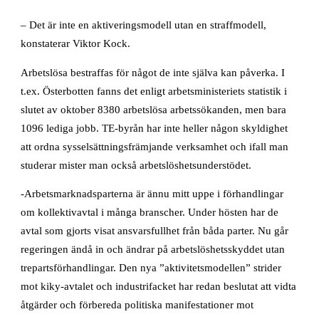
– Det är inte en aktiveringsmodell utan en straffmodell,
konstaterar Viktor Kock.
Arbetslösa bestraffas för något de inte själva kan påverka. I
t.ex. Österbotten fanns det enligt arbetsministeriets statistik i
slutet av oktober 8380 arbetslösa arbetssökanden, men bara
1096 lediga jobb. TE-byrån har inte heller någon skyldighet
att ordna sysselsättningsfrämjande verksamhet och ifall man
studerar mister man också arbetslöshetsunderstödet.
-Arbetsmarknadsparterna är ännu mitt uppe i förhandlingar
om kollektivavtal i många branscher. Under hösten har de
avtal som gjorts visat ansvarsfullhet från båda parter. Nu går
regeringen ändå in och ändrar på arbetslöshetsskyddet utan
trepartsförhandlingar. Den nya ”aktivitetsmodellen” strider
mot kiky-avtalet och industrifacket har redan beslutat att vidta
åtgärder och förbereda politiska manifestationer mot