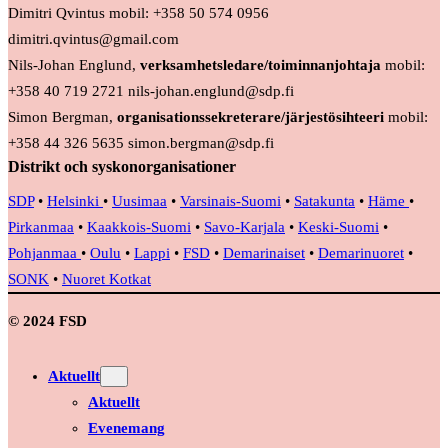
Dimitri Qvintus mobil: +358 50 574 0956
dimitri.qvintus@gmail.com
Nils-Johan Englund,
verksamhetsledare/toiminnanjohtaja
mobil:
+358 40 719 2721 nils-johan.englund@sdp.fi
Simon Bergman,
organisationssekreterare/järjestösihteeri
mobil:
+358 44 326 5635 simon.bergman@sdp.fi
Distrikt och syskonorganisationer
SDP
•
Helsinki
•
Uusimaa
•
Varsinais-Suomi
•
Satakunta
•
Häme
•
Pirkanmaa
•
Kaakkois-Suomi
•
Savo-Karjala
•
Keski-Suomi
•
Pohjanmaa
•
Oulu
•
Lappi
•
FSD
•
Demarinaiset
•
Demarinuoret
•
SONK
•
Nuoret Kotkat
© 2024 FSD
Aktuellt
Aktuellt
Evenemang