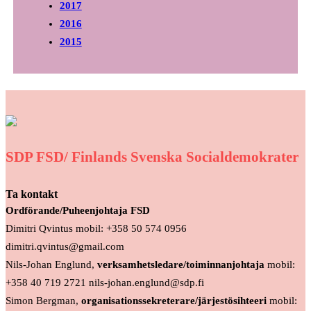
2017
2016
2015
SDP FSD/ Finlands Svenska Socialdemokrater
Ta kontakt
Ordförande/Puheenjohtaja FSD
Dimitri Qvintus mobil: +358 50 574 0956
dimitri.qvintus@gmail.com
Nils-Johan Englund,
verksamhetsledare/toiminnanjohtaja
mobil:
+358 40 719 2721 nils-johan.englund@sdp.fi
Simon Bergman,
organisationssekreterare/järjestösihteeri
mobil: