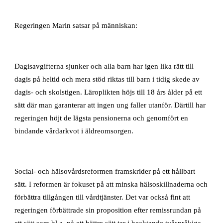
Regeringen Marin satsar på människan:
Dagisavgifterna sjunker och alla barn har igen lika rätt till
dagis på heltid och mera stöd riktas till barn i tidig skede av
dagis- och skolstigen. Läroplikten höjs till 18 års ålder på ett
sätt där man garanterar att ingen ung faller utanför. Därtill har
regeringen höjt de lägsta pensionerna och genomfört en
bindande vårdarkvot i äldreomsorgen.
Social- och hälsovårdsreformen framskrider på ett hållbart
sätt. I reformen är fokuset på att minska hälsoskillnaderna och
förbättra tillgången till vårdtjänster. Det var också fint att
regeringen förbättrade sin proposition efter remissrundan på
ett sätt som bl.a. på ett bättre sätt tar i beaktande tvåspråkiga