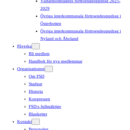
Välfärdsområdens förtroendeuppdrag 2025-
2029
Övriga interkommunala förtroendeuppdrag i
Österbotten
Övriga interkommunala förtroendeuppdrag i
Nyland och Åboland
Påverka
Bli medlem
Handbok för nya medlemmar
Organisationen
Om FSD
Stadgar
Historia
Kongressen
FSD:s fullmäktige
Blanketter
Kontakt
Personalen