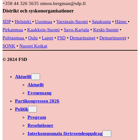
+358 44 326 5635 simon.bergman@sdp.fi
Distrikt och syskonorganisationer
SDP
•
Helsinki
•
Uusimaa
•
Varsinais-Suomi
•
Satakunta
•
Häme
•
Pirkanmaa
•
Kaakkois-Suomi
•
Savo-Karjala
•
Keski-Suomi
•
Pohjanmaa
•
Oulu
•
Lappi
•
FSD
•
Demarinaiset
•
Demarinuoret
•
SONK
•
Nuoret Kotkat
© 2024 FSD
Aktuellt
Aktuellt
Evenemang
Partikongressen 2026
Politik
Program
Resolutioner
Interkommunala förtroendeuppdrag