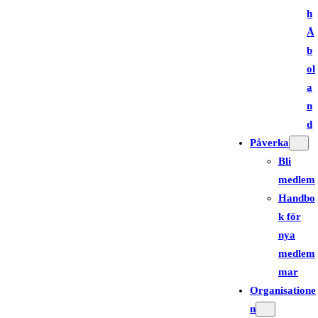
h
Å
b
ol
a
n
d
Påverka
Bli
medlem
Handbo
k för
nya
medlem
mar
Organisatione
n