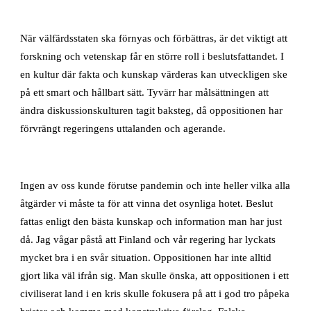
När välfärdsstaten ska förnyas och förbättras, är det viktigt att
forskning och vetenskap får en större roll i beslutsfattandet. I
en kultur där fakta och kunskap värderas kan utveckligen ske
på ett smart och hållbart sätt. Tyvärr har målsättningen att
ändra diskussionskulturen tagit baksteg, då oppositionen har
förvrängt regeringens uttalanden och agerande.
Ingen av oss kunde förutse pandemin och inte heller vilka alla
åtgärder vi måste ta för att vinna det osynliga hotet. Beslut
fattas enligt den bästa kunskap och information man har just
då. Jag vågar påstå att Finland och vår regering har lyckats
mycket bra i en svår situation. Oppositionen har inte alltid
gjort lika väl ifrån sig. Man skulle önska, att oppositionen i ett
civiliserat land i en kris skulle fokusera på att i god tro påpeka