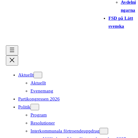
Avdelni
ngarna
FSD på Lätt
svenska
Aktuellt
Aktuellt
Evenemang
Partikongressen 2026
Politik
Program
Resolutioner
Interkommunala förtroendeuppdrag