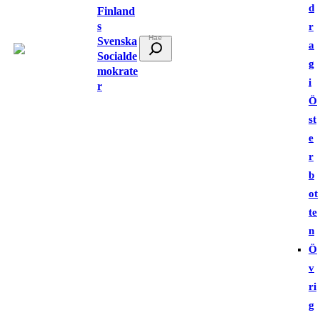
d
Finland
s
r
Svenska
S
a
Socialde
ö
g
mokrate
k
i
r
Ö
st
e
r
b
ot
te
n
Ö
v
ri
g