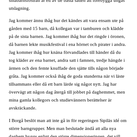
småbarnsfostran är ett av de bästa sätten att förebygga ungas
utslagning.
Jag kommer ännu ihåg hur det kändes att vara ensam ute på
gården med 15 barn, då kollegan var i tamburen och klädde
på de sista barnen. Jag kommer ihåg hur det ringde i öronen,
då barnen lekte musikfestival i ena hörnet och pirater i andra.
Jag kommer ihåg hur knäna förvandlades till händer då du
tog kläder av ena barnet, andra satt i famnen, tredje hängde i
ärmen och den femte knuffade den sjätte tills någon började
gråta. Jag kommer också ihåg de goda stunderna när vi läste
tillsammans eller då ett barn lärde sig något nytt. Jag har
övervägt att någon dag återgå till jobbet på daghemmet, men
mina gamla kollegors och studievänners berättelser är
avskräckande.
I Borgå beslöt man att inte gå in för regeringen Sipiläs idé om
större barngrupper. Men man beslutade ändå att alla nya
daghem byggs enligt den större dimensioneringen, det vill