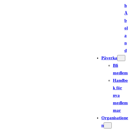
h
Å
b
ol
a
n
d
Påverka
Bli
medlem
Handbo
k för
nya
medlem
mar
Organisatione
n