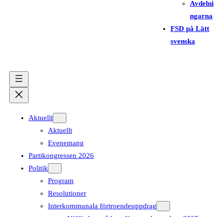
Avdelni
ngarna
FSD på Lätt
svenska
Aktuellt
Aktuellt
Evenemang
Partikongressen 2026
Politik
Program
Resolutioner
Interkommunala förtroendeuppdrag