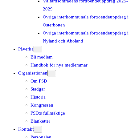
Välfärdsområdens förtroendeuppdrag 2025-
2029
Övriga interkommunala förtroendeuppdrag i
Österbotten
Övriga interkommunala förtroendeuppdrag i
Nyland och Åboland
Påverka
Bli medlem
Handbok för nya medlemmar
Organisationen
Om FSD
Stadgar
Historia
Kongressen
FSD:s fullmäktige
Blanketter
Kontakt
Personalen