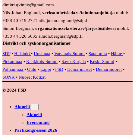
dimitri.qvintus@gmail.com
Nils-Johan Englund,
verksamhetsledare/toiminnanjohtaja
mobil:
+358 40 719 2721 nils-johan.englund@sdp.fi
Simon Bergman,
organisationssekreterare/järjestösihteeri
mobil:
+358 44 326 5635 simon.bergman@sdp.fi
Distrikt och syskonorganisationer
SDP
•
Helsinki
•
Uusimaa
•
Varsinais-Suomi
•
Satakunta
•
Häme
•
Pirkanmaa
•
Kaakkois-Suomi
•
Savo-Karjala
•
Keski-Suomi
•
Pohjanmaa
•
Oulu
•
Lappi
•
FSD
•
Demarinaiset
•
Demarinuoret
•
SONK
•
Nuoret Kotkat
© 2024 FSD
Aktuellt
Aktuellt
Evenemang
Partikongressen 2026