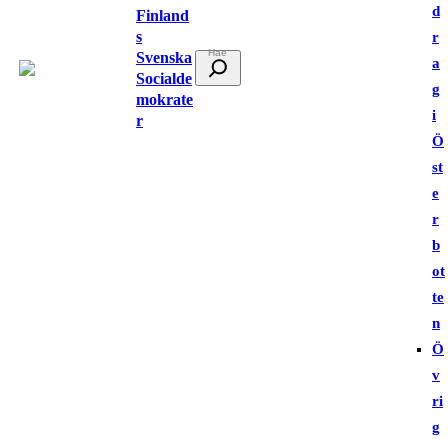
d
Finland
s
r
Svenska
S
a
Socialde
ö
g
mokrate
k
i
r
Ö
st
e
r
b
ot
te
n
Ö
v
ri
g