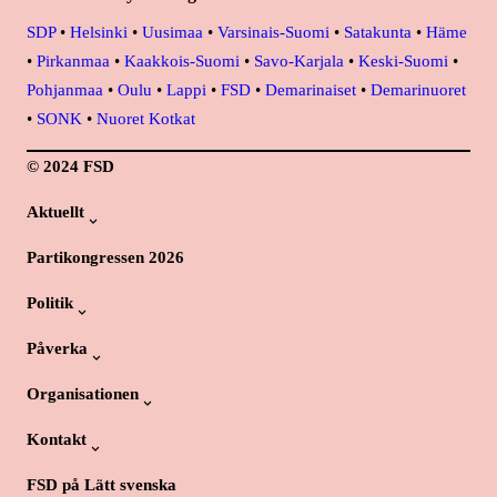
SDP
•
Helsinki
•
Uusimaa
•
Varsinais-Suomi
•
Satakunta
•
Häme
•
Pirkanmaa
•
Kaakkois-Suomi
•
Savo-Karjala
•
Keski-Suomi
•
Pohjanmaa
•
Oulu
•
Lappi
•
FSD
•
Demarinaiset
•
Demarinuoret
•
SONK
•
Nuoret Kotkat
© 2024 FSD
Aktuellt
Partikongressen 2026
Politik
Påverka
Organisationen
Kontakt
FSD på Lätt svenska