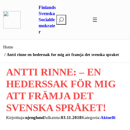
Hoppa
Finlands
till
Svenska
S
innehåll
Socialde
mokrate
ö
r
k
Home
Antti rinne en hederssak for mig att framja det svenska spraket
ANTTI RINNE: – EN
HEDERSSAK FÖR MIG
ATT FRÄMJA DET
SVENSKA SPRÅKET!
Kirjoittaja:
njenglund
Julkaistu:
03.11.2018
Kategoria:
Aktuellt