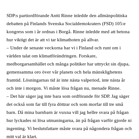
SDP:s partiordförande Antti Rinne inledde den allmänpolitiska
debatten på Finlands Svenska Socialdemokraters (FSD) 105:e
kongress som i år ordnas i Borgå. Rinne inledde med att betona
hur viktigt det är att vi tar klimathoten på allvar.
– Under de senaste veckorna har vi i Finland och runt om i
världen talat om klimatförändringen. Forskare,
medborgarsamhället och många politiker har uttryckt sin djupa,
gemensamma oro över vår planets och hela mänsklighetens
framtid. Lösningarnas tid är inte nästa valperiod, inte nästa år
och inte i morgon. Vi måste lösa frågan nu, menade Rinne.
– Det här säger jag inte bara som ordförande för SDP. Jag säger
det också som far till fyra döttrar och som morfar till tre små
barn. Då mina barnbarn är vuxna vill jag hellre svara på frågan
hur lyckades ni lösa utmaningarna, än på frågan varför gjorde ni
ingenting. Vi beslutsfattare måste svara på någondera frågan och
mitt val är klart.