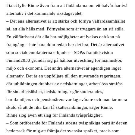
I talet lyfte Rinne även fram att finländarna om ett halvår har två
alternativ i det kommande riksdagsvalet.
– Det ena alternativet är att stärka och förnya välfärdssamhället
så, att alla hålls med. Förnyelse som är tryggare än att stå stilla.
En välfärdsstat där alla har möjligheter att lyckas och kan nå
framgång – inte bara dom redan har det bra. Det är alternativet
som socialdemokraterna erbjuder – SDP:s framtidsvision
Finland2030 grundar sig på hållbar utveckling för människor,
miljö och ekonomi. Det andra alternativet är egentligen inget
alternativ. Det är en uppföljare till den nuvarande regeringen,
där utbildningen drabbas av nedskärningar, arbetslösa straffas
för sin arbetslöshet, nedskärningar gör studerandes,
barnfamiljers och pensionärers vardag svårare och man tar mera
skuld så att de rika kan få skattesänkningar, säger Rinne.
Rinne slog även ett slag för Finlands tvåspråkighet.
– Som ordförande för Finlands största tvåspråkiga parti är det en
hederssak för mig att främja det svenska språket, precis som