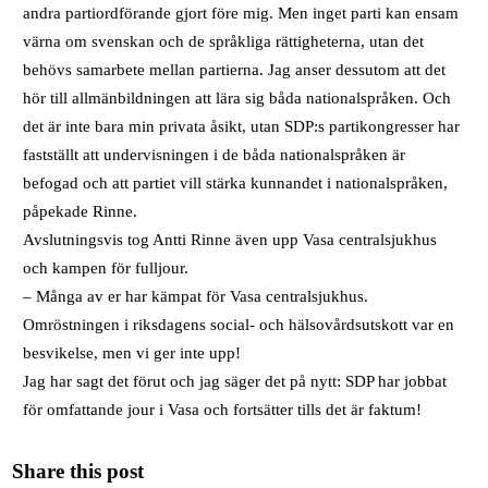
andra partiordförande gjort före mig. Men inget parti kan ensam
värna om svenskan och de språkliga rättigheterna, utan det
behövs samarbete mellan partierna. Jag anser dessutom att det
hör till allmänbildningen att lära sig båda nationalspråken. Och
det är inte bara min privata åsikt, utan SDP:s partikongresser har
fastställt att undervisningen i de båda nationalspråken är
befogad och att partiet vill stärka kunnandet i nationalspråken,
påpekade Rinne.
Avslutningsvis tog Antti Rinne även upp Vasa centralsjukhus
och kampen för fulljour.
– Många av er har kämpat för Vasa centralsjukhus.
Omröstningen i riksdagens social- och hälsovårdsutskott var en
besvikelse, men vi ger inte upp!
Jag har sagt det förut och jag säger det på nytt: SDP har jobbat
för omfattande jour i Vasa och fortsätter tills det är faktum!
Share this post