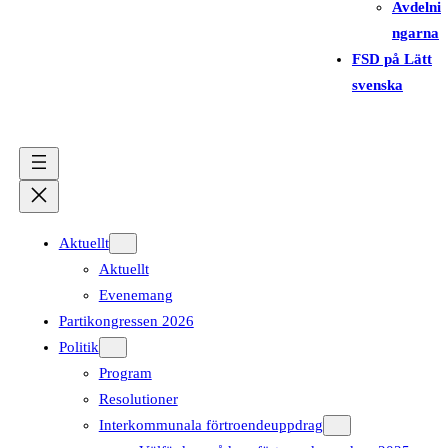
Avdelni
ngarna
FSD på Lätt
svenska
Aktuellt
Aktuellt
Evenemang
Partikongressen 2026
Politik
Program
Resolutioner
Interkommunala förtroendeuppdrag