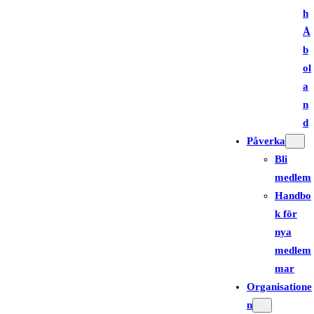
h
Å
b
ol
a
n
d
Påverka
Bli
medlem
Handbo
k för
nya
medlem
mar
Organisatione
n