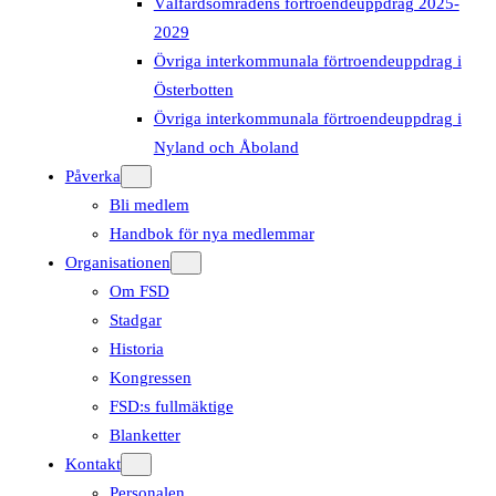
Välfärdsområdens förtroendeuppdrag 2025-
2029
Övriga interkommunala förtroendeuppdrag i
Österbotten
Övriga interkommunala förtroendeuppdrag i
Nyland och Åboland
Påverka
Bli medlem
Handbok för nya medlemmar
Organisationen
Om FSD
Stadgar
Historia
Kongressen
FSD:s fullmäktige
Blanketter
Kontakt
Personalen