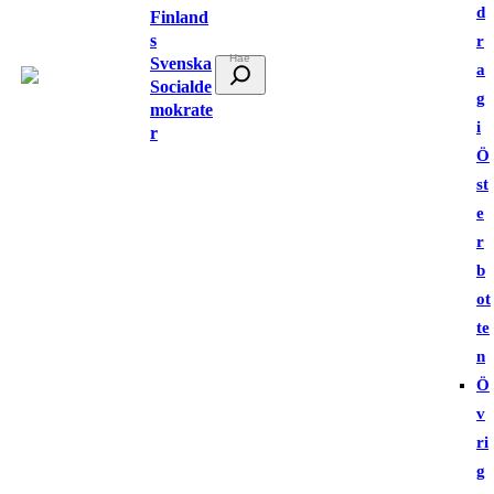
d
Finland
s
r
Svenska
S
a
Socialde
ö
g
mokrate
k
i
r
Ö
st
e
r
b
ot
te
n
Ö
v
ri
g