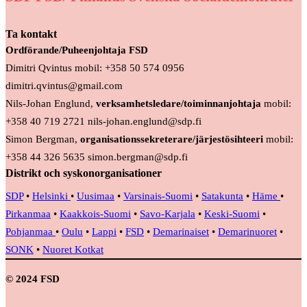
Ta kontakt
Ordförande/Puheenjohtaja FSD
Dimitri Qvintus mobil: +358 50 574 0956
dimitri.qvintus@gmail.com
Nils-Johan Englund,
verksamhetsledare/toiminnanjohtaja
mobil:
+358 40 719 2721 nils-johan.englund@sdp.fi
Simon Bergman,
organisationssekreterare/järjestösihteeri
mobil:
+358 44 326 5635 simon.bergman@sdp.fi
Distrikt och syskonorganisationer
SDP
•
Helsinki
•
Uusimaa
•
Varsinais-Suomi
•
Satakunta
•
Häme
•
Pirkanmaa
•
Kaakkois-Suomi
•
Savo-Karjala
•
Keski-Suomi
•
Pohjanmaa
•
Oulu
•
Lappi
•
FSD
•
Demarinaiset
•
Demarinuoret
•
SONK
•
Nuoret Kotkat
© 2024 FSD