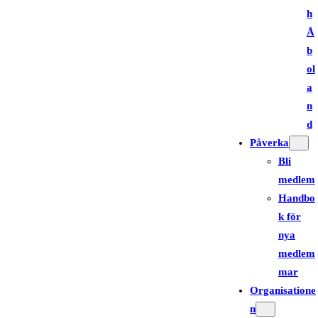
h
Å
b
ol
a
n
d
Påverka
Bli
medlem
Handbo
k för
nya
medlem
mar
Organisatione
n