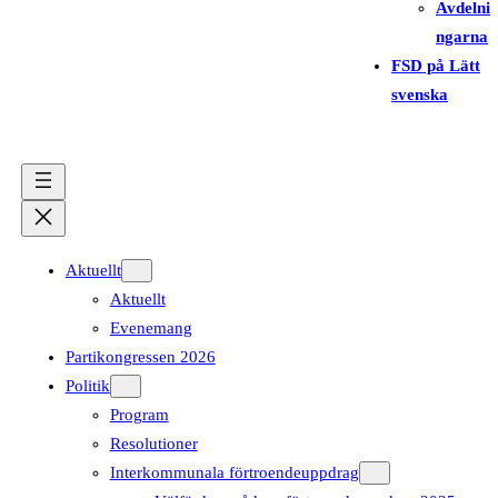
Avdelni
ngarna
FSD på Lätt
svenska
Aktuellt
Aktuellt
Evenemang
Partikongressen 2026
Politik
Program
Resolutioner
Interkommunala förtroendeuppdrag