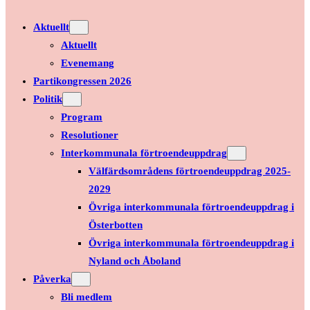
Aktuellt
Aktuellt
Evenemang
Partikongressen 2026
Politik
Program
Resolutioner
Interkommunala förtroendeuppdrag
Välfärdsområdens förtroendeuppdrag 2025-
2029
Övriga interkommunala förtroendeuppdrag i
Österbotten
Övriga interkommunala förtroendeuppdrag i
Nyland och Åboland
Påverka
Bli medlem