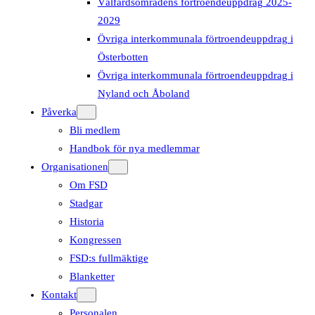
Välfärdsområdens förtroendeuppdrag 2025-
2029
Övriga interkommunala förtroendeuppdrag i
Österbotten
Övriga interkommunala förtroendeuppdrag i
Nyland och Åboland
Påverka
Bli medlem
Handbok för nya medlemmar
Organisationen
Om FSD
Stadgar
Historia
Kongressen
FSD:s fullmäktige
Blanketter
Kontakt
Personalen