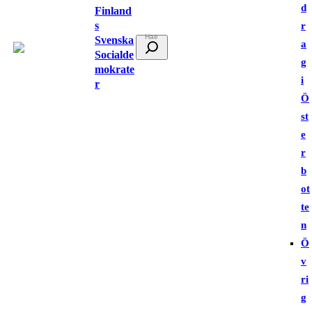
d
Finland
s
r
Svenska
S
a
Socialde
ö
g
mokrate
k
i
r
Ö
st
e
r
b
ot
te
n
Ö
v
ri
g