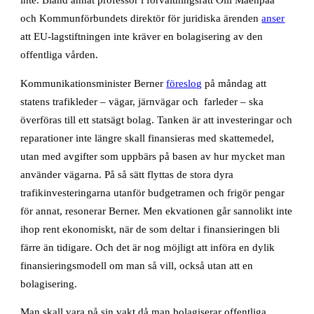
inte. Bland annat professor i förvaltningsrätt Olli Mäenpää
och Kommunförbundets direktör för juridiska ärenden
anser
att EU-lagstiftningen inte kräver en bolagisering av den
offentliga vården.
Kommunikationsminister Berner
föreslog
på måndag att
statens trafikleder – vägar, järnvägar och farleder – ska
överföras till ett statsägt bolag. Tanken är att investeringar och
reparationer inte längre skall finansieras med skattemedel,
utan med avgifter som uppbärs på basen av hur mycket man
använder vägarna. På så sätt flyttas de stora dyra
trafikinvesteringarna utanför budgetramen och frigör pengar
för annat, resonerar Berner. Men ekvationen går sannolikt inte
ihop rent ekonomiskt, när de som deltar i finansieringen bli
färre än tidigare. Och det är nog möjligt att införa en dylik
finansieringsmodell om man så vill, också utan att en
bolagisering.
Man skall vara på sin vakt då man bolagiserar offentliga