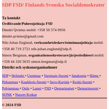
SDP FSD/ Finlands Svenska Socialdemokrater
Ta kontakt
Ordförande/Puheenjohtaja FSD
Dimitri Qvintus mobil: +358 50 574 0956
dimitri.qvintus@gmail.com
Nils-Johan Englund,
verksamhetsledare/toiminnanjohtaja
mobil:
+358 40 719 2721 nils-johan.englund@sdp.fi
Simon Bergman,
organisationssekreterare/järjestösihteeri
mobil:
+358 44 326 5635 simon.bergman@sdp.fi
Distrikt och syskonorganisationer
SDP
•
Helsinki
•
Uusimaa
•
Varsinais-Suomi
•
Satakunta
•
Häme
•
Pirkanmaa
•
Kaakkois-Suomi
•
Savo-Karjala
•
Keski-Suomi
•
Pohjanmaa
•
Oulu
•
Lappi
•
FSD
•
Demarinaiset
•
Demarinuoret
•
SONK
•
Nuoret Kotkat
© 2024 FSD