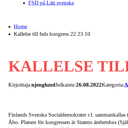
FSD på Lätt svenska
Home
Kallelse till fsds kongress 22 23 10
KALLELSE TILL
Kirjoittaja:
njenglund
Julkaistu:
26.08.2022
Kategoria:
A
Finlands Svenska Socialdemokrater r.f. sammankallas t
Åbo. Platsen för kongressen är Statens ämbetshus (Sj