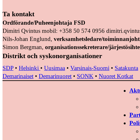
Ta kontakt
Ordförande/Puheenjohtaja FSD
Dimitri Qvintus mobil: +358 50 574 0956 dimitri.qvin
Nils-Johan Englund,
verksamhetsledare/toiminnanjoht
Simon Bergman,
organisationssekreterare/järjestösihte
Distrikt och syskonorganisationer
SDP
•
Helsinki
•
Uusimaa
•
Varsinais-Suomi
•
Satakunta
Demarinaiset
•
Demarinuoret
•
SONK
•
Nuoret Kotkat
Aktu
Par
Poli