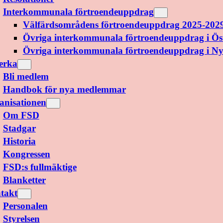
Interkommunala förtroendeuppdrag
Välfärdsområdens förtroendeuppdrag 2025-202
Övriga interkommunala förtroendeuppdrag i Ös
Övriga interkommunala förtroendeuppdrag i N
erka
Bli medlem
Handbok för nya medlemmar
anisationen
Om FSD
Stadgar
Historia
Kongressen
FSD:s fullmäktige
Blanketter
takt
Personalen
Styrelsen