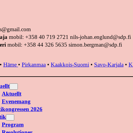
tus@gmail.com
aja
mobil: +358 40 719 2721 nils-johan.englund@sdp.fi
eri
mobil: +358 44 326 5635 simon.bergman@sdp.fi
•
Häme
•
Pirkanmaa
•
Kaakkois-Suomi
•
Savo-Karjala
•
K
ellt
Aktuellt
Evenemang
tikongressen 2026
tik
Program
Resolutioner