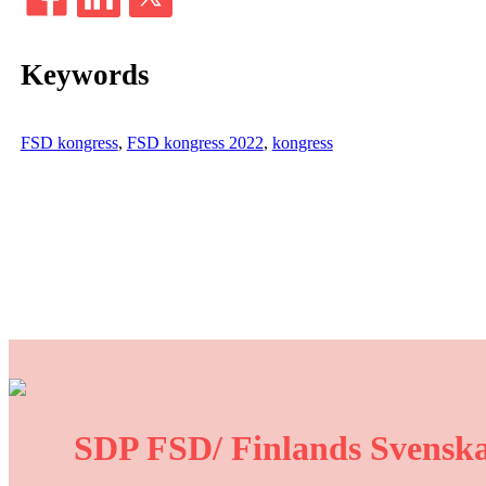
Keywords
FSD kongress
, 
FSD kongress 2022
, 
kongress
SDP FSD/ Finlands Svenska