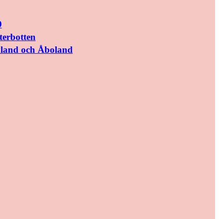
9
terbotten
yland och Åboland