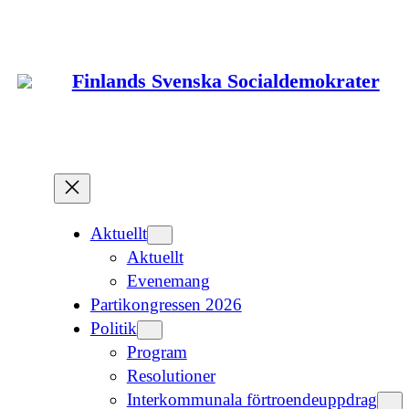
Hoppa
till
innehåll
Finlands Svenska Socialdemokrater
Aktuellt
Aktuellt
Evenemang
Partikongressen 2026
Politik
Program
Resolutioner
Interkommunala förtroendeuppdrag