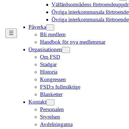
Välfärdsområdens förtroendeuppd
Övriga interkommunala förtroende
Övriga interkommunala förtroend
Påverka
Bli medlem
Handbok för nya medlemmar
Organisationen
Om FSD
Stadgar
Historia
Kongressen
FSD:s fullmäktige
Blanketter
Kontakt
Personalen
Styrelsen
Avdelningarna