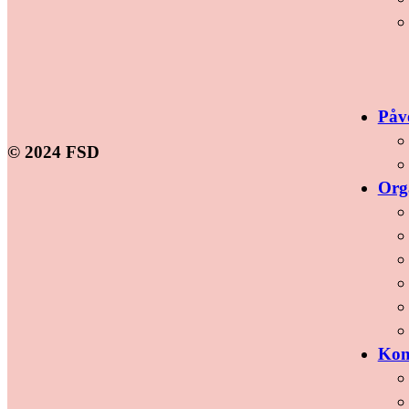
Påv
© 2024 FSD
Org
Kon