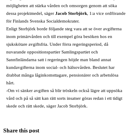
möjligheten att stärka vården och omsorgen genom att söka
dessa projektmedel, säger
Jacob Storbjörk
, 1:a vice ordförande
för Finlands Svenska Socialdemokrater.
Enligt Storbjörk borde följande steg vara att se över avgifterna
inom primärvården och till exempel göra besöken hos en
sjukskötare avgiftsfria. Under förra regeringsperiod, då
nuvarande oppositionspartier Samlingspartiet och
Sannfinländarna satt i regeringen höjde man bland annat
kundavgifterna inom social- och hälsovården. Beslutet har
drabbat många låginkomsttagare, pensionärer och arbetslösa
hårt.
-Om vi sänker avgiften så blir tröskeln också lägre att uppsöka
vård och på så sätt kan rätt sorts insatser göras redan i ett tidigt
skede och rätt skede, säger Jacob Storbjörk.
Share this post