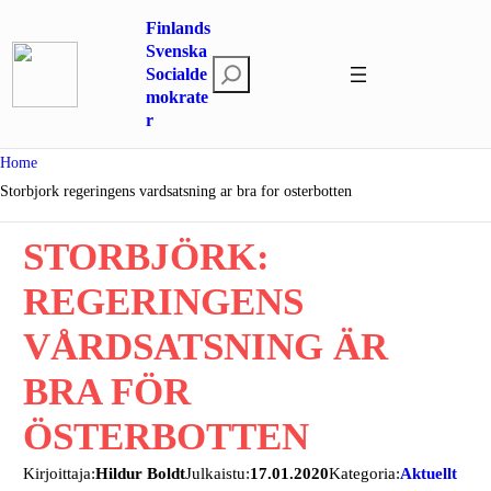
Hoppa
Finlands
till
Svenska
S
innehåll
Socialde
mokrate
ö
r
k
Home
Storbjork regeringens vardsatsning ar bra for osterbotten
STORBJÖRK:
REGERINGENS
VÅRDSATSNING ÄR
BRA FÖR
ÖSTERBOTTEN
Kirjoittaja:
Hildur Boldt
Julkaistu:
17.01.2020
Kategoria:
Aktuellt