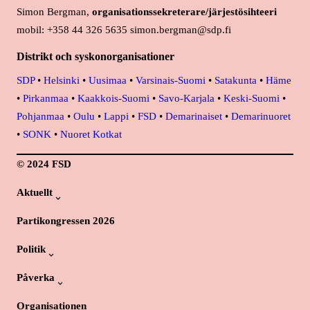
Simon Bergman,
organisationssekreterare/järjestösihteeri
mobil: +358 44 326 5635 simon.bergman@sdp.fi
Distrikt och syskonorganisationer
SDP
•
Helsinki
•
Uusimaa
•
Varsinais-Suomi
•
Satakunta
•
Häme
•
Pirkanmaa
•
Kaakkois-Suomi
•
Savo-Karjala
•
Keski-Suomi
•
Pohjanmaa
•
Oulu
•
Lappi
•
FSD
•
Demarinaiset
•
Demarinuoret
•
SONK
•
Nuoret Kotkat
© 2024 FSD
Aktuellt
Partikongressen 2026
Politik
Påverka
Organisationen