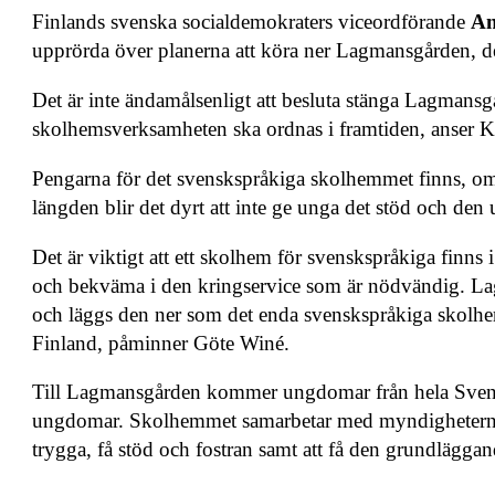
Finlands svenska socialdemokraters viceordförande
An
upprörda över planerna att köra ner Lagmansgården, d
Det är inte ändamålsenligt att besluta stänga Lagmans
skolhemsverksamheten ska ordnas i framtiden, anser K
Pengarna för det svenskspråkiga skolhemmet finns, om r
längden blir det dyrt att inte ge unga det stöd och den
Det är viktigt att ett skolhem för svenskspråkiga finns 
och bekväma i den kringservice som är nödvändig. L
och läggs den ner som det enda svenskspråkiga skolhe
Finland, påminner Göte Winé.
Till Lagmansgården kommer ungdomar från hela Svensk
ungdomar. Skolhemmet samarbetar med myndigheterna o
trygga, få stöd och fostran samt att få den grundlägga