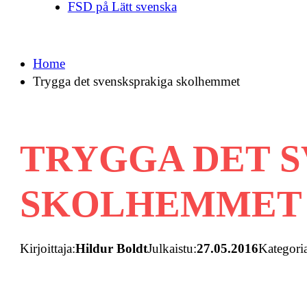
FSD på Lätt svenska
Home
Trygga det svensksprakiga skolhemmet
TRYGGA DET 
SKOLHEMMET
Kirjoittaja:
Hildur Boldt
Julkaistu:
27.05.2016
Kategori