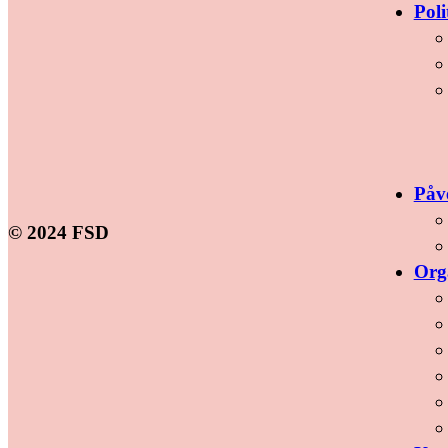
Poli
Påv
© 2024 FSD
Org