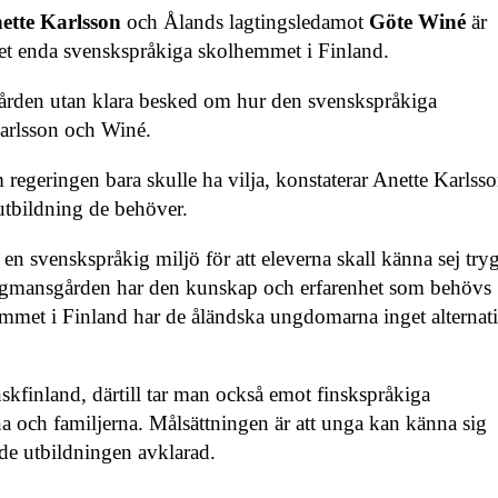
ette Karlsson
och Ålands lagtingsledamot
Göte Winé
är
et enda svenskspråkiga skolhemmet i Finland.
gården utan klara besked om hur den svenskspråkiga
arlsson och Winé.
egeringen bara skulle ha vilja, konstaterar Anette Karlsso
 utbildning de behöver.
i en svenskspråkig miljö för att eleverna skall känna sej try
agmansgården har den kunskap och erfarenhet som behövs
mmet i Finland har de åländska ungdomarna inget alternati
finland, därtill tar man också emot finskspråkiga
ch familjerna. Målsättningen är att unga kan känna sig
nde utbildningen avklarad.