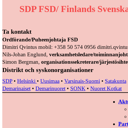
SDP FSD/ Finlands Svenska
Ta kontakt
Ordförande/Puheenjohtaja FSD
Dimitri Qvintus mobil: +358 50 574 0956 dimitri.qvin
Nils-Johan Englund,
verksamhetsledare/toiminnanjoht
Simon Bergman,
organisationssekreterare/järjestösihte
Distrikt och syskonorganisationer
SDP
•
Helsinki
•
Uusimaa
•
Varsinais-Suomi
•
Satakunta
Demarinaiset
•
Demarinuoret
•
SONK
•
Nuoret Kotkat
Aktu
Par