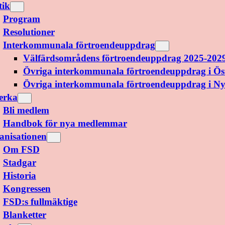
tik
Program
Resolutioner
Interkommunala förtroendeuppdrag
Välfärdsområdens förtroendeuppdrag 2025-202
Övriga interkommunala förtroendeuppdrag i Ös
Övriga interkommunala förtroendeuppdrag i N
erka
Bli medlem
Handbok för nya medlemmar
anisationen
Om FSD
Stadgar
Historia
Kongressen
FSD:s fullmäktige
Blanketter