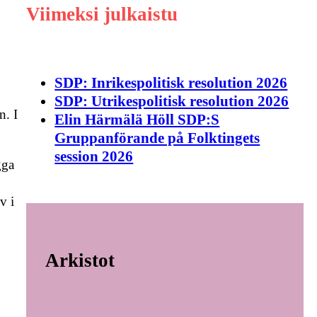
Viimeksi julkaistu
SDP: Inrikespolitisk resolution 2026
SDP: Utrikespolitisk resolution 2026
n. I
Elin Härmälä Höll SDP:S
Gruppanförande på Folktingets
session 2026
gga
v i
Arkistot