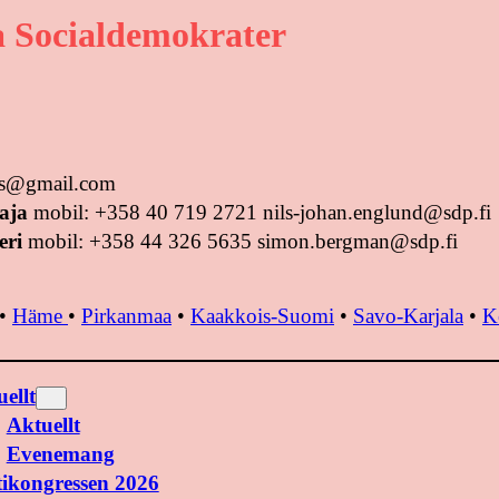
 Socialdemokrater
tus@gmail.com
aja
mobil: +358 40 719 2721 nils-johan.englund@sdp.fi
eri
mobil: +358 44 326 5635 simon.bergman@sdp.fi
•
Häme
•
Pirkanmaa
•
Kaakkois-Suomi
•
Savo-Karjala
•
K
ellt
Aktuellt
Evenemang
tikongressen 2026