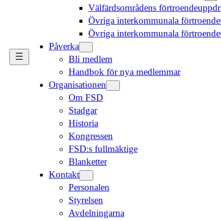
Välfärdsområdens förtroendeuppd
Övriga interkommunala förtroende
Övriga interkommunala förtroend
Påverka
Bli medlem
Handbok för nya medlemmar
Organisationen
Om FSD
Stadgar
Historia
Kongressen
FSD:s fullmäktige
Blanketter
Kontakt
Personalen
Styrelsen
Avdelningarna