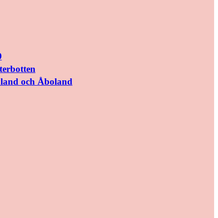
9
terbotten
yland och Åboland