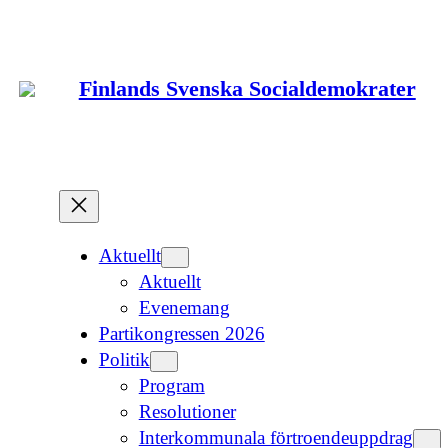
Hoppa
till
innehåll
Finlands Svenska Socialdemokrater
Aktuellt
Aktuellt
Evenemang
Partikongressen 2026
Politik
Program
Resolutioner
Interkommunala förtroendeuppdrag