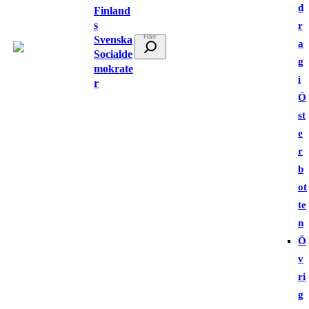
d
Finland
s
r
Svenska
S
a
Socialde
ö
g
mokrate
k
i
r
Ö
st
e
r
b
ot
te
n
Ö
v
ri
g