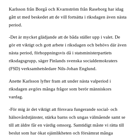
Karlsson från Borgå och Kvarnström från Raseborg har idag
gått ut med beskedet att de vill fortsätta i riksdagen även nästa
period.
-Det är mycket glädjande att de båda ställer upp i valet. De
gör ett viktigt och gott arbete i riksdagen och behövs där även
nästa period, förhoppningsvis då i statsministerpartiets
riksdagsgrupp, säger Finlands svenska socialdemokraters
(FSD) verksamhetsledare Nils-Johan Englund.
Anette Karlsson lyfter fram att under nästa valperiod i
riksdagen avgörs många frågor som berör människors
vardag.
-För mig är det viktigt att försvara fungerande social- och
hälsovårdstjänster, stärka barns och ungas välmående samt se
till att äldre får en värdig omsorg. Samtidigt måste vi rätta till
beslut som har ökat ojämlikheten och försämrat många