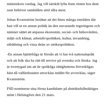
människors vardag. Jag vill särskilt lyfta fram rösten hos dem
som behöver samhällets stöd allra mest.
Johan Kvarnström berättar att det finns många områden där
han vill se en annan politik än den nuvarande regeringens och
nämner sättet att anpassa ekonomin, social- och hälsovården,
miljö och klimat, arbetslivspolitiken, kultur, invandring,
utbildning och vissa delar av utrikespolitiken.
-En annan hjärtefråga är förstås att vi har två nationalspråk
och att folk ska ha rätt till service på svenska och finska. Jag
är övertygad om att de språkliga rättigheterna förverkligas
bäst då välfärdsstaten utvecklas istället för avvecklas, säger
Kvarnström.
FSD nominerar sina första kandidater på distriktsfullmäktiges
möte i Helsingfors den 21 mars.