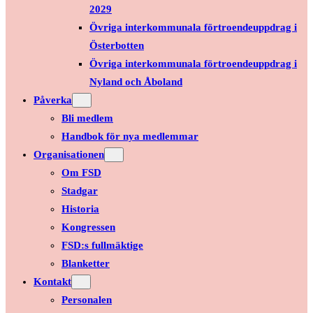
2029
Övriga interkommunala förtroendeuppdrag i
Österbotten
Övriga interkommunala förtroendeuppdrag i
Nyland och Åboland
Påverka
Bli medlem
Handbok för nya medlemmar
Organisationen
Om FSD
Stadgar
Historia
Kongressen
FSD:s fullmäktige
Blanketter
Kontakt
Personalen