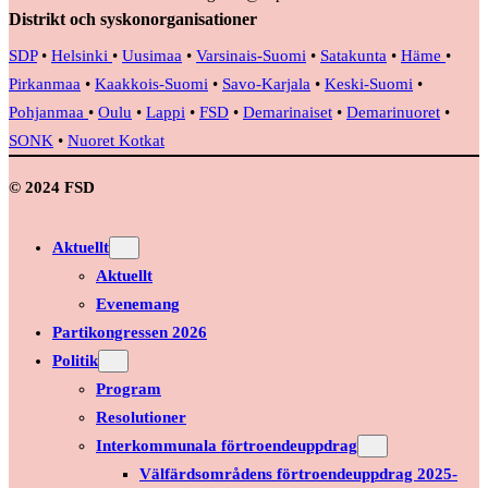
Distrikt och syskonorganisationer
SDP
•
Helsinki
•
Uusimaa
•
Varsinais-Suomi
•
Satakunta
•
Häme
•
Pirkanmaa
•
Kaakkois-Suomi
•
Savo-Karjala
•
Keski-Suomi
•
Pohjanmaa
•
Oulu
•
Lappi
•
FSD
•
Demarinaiset
•
Demarinuoret
•
SONK
•
Nuoret Kotkat
© 2024 FSD
Aktuellt
Aktuellt
Evenemang
Partikongressen 2026
Politik
Program
Resolutioner
Interkommunala förtroendeuppdrag
Välfärdsområdens förtroendeuppdrag 2025-