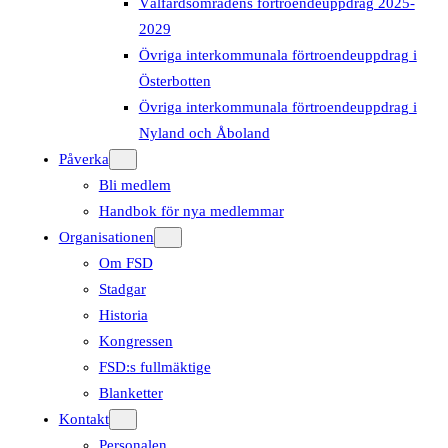
Välfärdsområdens förtroendeuppdrag 2025-
2029
Övriga interkommunala förtroendeuppdrag i
Österbotten
Övriga interkommunala förtroendeuppdrag i
Nyland och Åboland
Påverka
Bli medlem
Handbok för nya medlemmar
Organisationen
Om FSD
Stadgar
Historia
Kongressen
FSD:s fullmäktige
Blanketter
Kontakt
Personalen