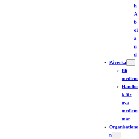
h
Å
b
ol
a
n
d
Påverka
Bli
medlem
Handbo
k för
nya
medlem
mar
Organisatione
n