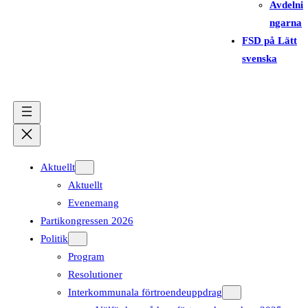
Avdelni
ngarna
FSD på Lätt
svenska
Aktuellt
Aktuellt
Evenemang
Partikongressen 2026
Politik
Program
Resolutioner
Interkommunala förtroendeuppdrag