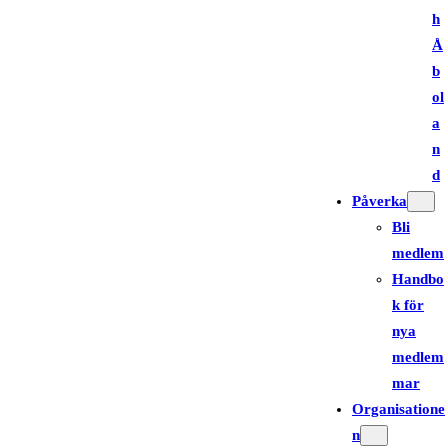
h
Å
b
ol
a
n
d
Påverka
Bli
medlem
Handbo
k för
nya
medlem
mar
Organisatione
n