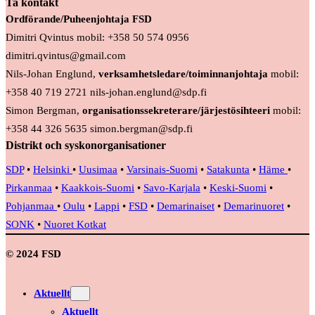
Ta kontakt
Ordförande/Puheenjohtaja FSD
Dimitri Qvintus mobil: +358 50 574 0956
dimitri.qvintus@gmail.com
Nils-Johan Englund,
verksamhetsledare/toiminnanjohtaja
mobil:
+358 40 719 2721 nils-johan.englund@sdp.fi
Simon Bergman,
organisationssekreterare/järjestösihteeri
mobil:
+358 44 326 5635 simon.bergman@sdp.fi
Distrikt och syskonorganisationer
SDP
•
Helsinki
•
Uusimaa
•
Varsinais-Suomi
•
Satakunta
•
Häme
•
Pirkanmaa
•
Kaakkois-Suomi
•
Savo-Karjala
•
Keski-Suomi
•
Pohjanmaa
•
Oulu
•
Lappi
•
FSD
•
Demarinaiset
•
Demarinuoret
•
SONK
•
Nuoret Kotkat
© 2024 FSD
Aktuellt
Aktuellt