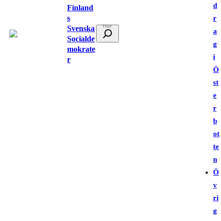
d
Finland
s
r
Svenska
S
a
Socialde
ö
g
mokrate
k
i
r
Ö
st
e
r
b
ot
te
n
Ö
v
ri
g