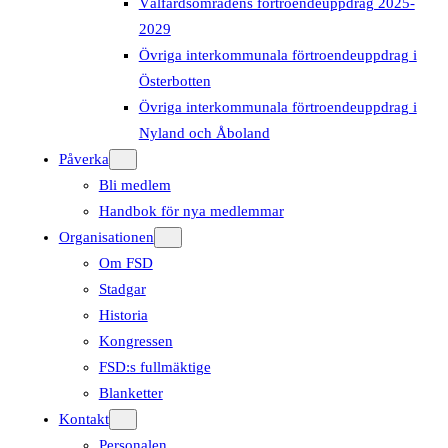
Välfärdsområdens förtroendeuppdrag 2025-
2029
Övriga interkommunala förtroendeuppdrag i
Österbotten
Övriga interkommunala förtroendeuppdrag i
Nyland och Åboland
Påverka
Bli medlem
Handbok för nya medlemmar
Organisationen
Om FSD
Stadgar
Historia
Kongressen
FSD:s fullmäktige
Blanketter
Kontakt
Personalen