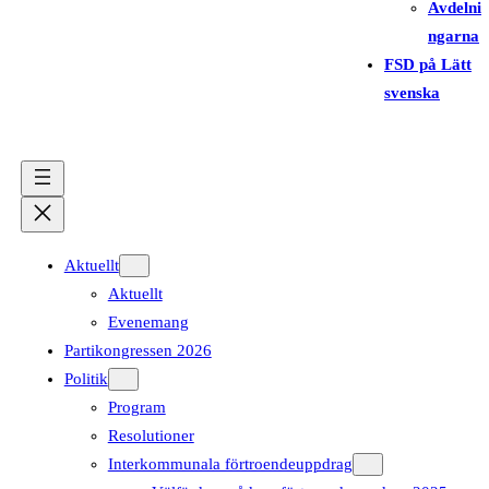
Avdelni
ngarna
FSD på Lätt
svenska
Aktuellt
Aktuellt
Evenemang
Partikongressen 2026
Politik
Program
Resolutioner
Interkommunala förtroendeuppdrag