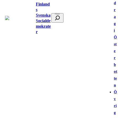
d
Finland
s
r
Svenska
S
a
Socialde
ö
g
mokrate
k
i
r
Ö
st
e
r
b
ot
te
n
Ö
v
ri
g