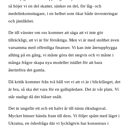
så höjer vi en del skatter, sänker en del, för låg- och
medelinkomsttagare, i en helhet som ökar både investeringar
och jämlikhet.
De till vänster om oss kommer att säga att vi inte gör
tillräckligt, att vi är för försiktiga. Men vi är med stolthet även
varsamma med offentliga finanser. Vi kan inte återuppbygga
allting på en gång, vi måste göra det stegvis och vi måste i
många frågor skapa nya modeller istället för att bara
återinföra det gamla.
Då kritik kommer från två håll vet vi att vi är i blickfånget, det
är bra, så ska det vara för en gallupledare. Det är vår plats. Vi
står stadigt då det blåser snålt.
Det är ungefär ett och ett halvt år till nästa riksdagsval.
Mycket hinner hända fram till dess. Vi följer spänt med läget i
Ukraina, en ödesfråga där vi lyckligtvis har konsensus i