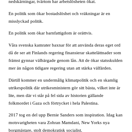
nedskärningar, tvärtom har arbetslösheten ökat.
En politik som ökar bostadslöshet och vräkningar är en
misslyckad politik.
En politik som ökar barnfattigdom är orättvis.
Våra svenska kamrater baxnar för att använda deras eget ord
då de ser att Finlands regering finansierar skattelättnader som
främst gynnar välbärgade genom lån. Att de ökar statsskulden
mer än någon tidigare regering utan att stärka välfärden.
Därtill kommer en undermålig klimatpolitik och en skamlig
utrikespolitik där utrikesministern gör sitt bästa, vilket inte är
lite, men där vi står på fel sida av historien gällande
folkmordet i Gaza och förtrycket i hela Palestina.
2017 tog en del upp Bernie Sanders som inspiration. Idag kan
motsvarigheten vara Zohran Mamdani, New Yorks nya
borgmästare, stolt demokratisk socialist.