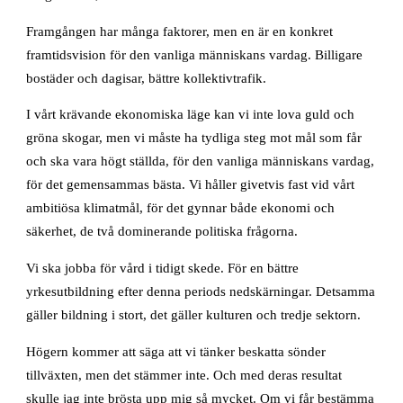
Framgången har många faktorer, men en är en konkret
framtidsvision för den vanliga människans vardag. Billigare
bostäder och dagisar, bättre kollektivtrafik.
I vårt krävande ekonomiska läge kan vi inte lova guld och
gröna skogar, men vi måste ha tydliga steg mot mål som får
och ska vara högt ställda, för den vanliga människans vardag,
för det gemensammas bästa. Vi håller givetvis fast vid vårt
ambitiösa klimatmål, för det gynnar både ekonomi och
säkerhet, de två dominerande politiska frågorna.
Vi ska jobba för vård i tidigt skede. För en bättre
yrkesutbildning efter denna periods nedskärningar. Detsamma
gäller bildning i stort, det gäller kulturen och tredje sektorn.
Högern kommer att säga att vi tänker beskatta sönder
tillväxten, men det stämmer inte. Och med deras resultat
skulle jag inte brösta upp mig så mycket. Om vi får bestämma