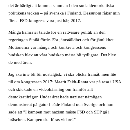
det är härligt att komma samman i den socialdemorkatiska
politikens tecken – på svenska i Finland. Dessutom råkar min
första FSD-kongress vara just här, 2017.
Många kamrater talade för en rättvisare politik än den
regeringen Sipilä förde. För jämställdhet och för jämlikhet.
Motionerna var många och konkreta och kongressens
budskap blev att våra budskap måste bli tydligare. Det blev
de med åren.
Jag ska inte bli för nostalgisk, vi ska blicka framåt, men lite
till om kongressen 2017: Maarit Feldt-Ranta var på resa i USA
och skickade en videohälsning om framför allt
demokratifrågor. Under året hade nazister nämligen
demonstrerat på gator i både Finland och Sverige och hon
sade att ”I kampen mot nazism måste FSD och SDP gå i
bräschen. Kampen ska föras vidare!”