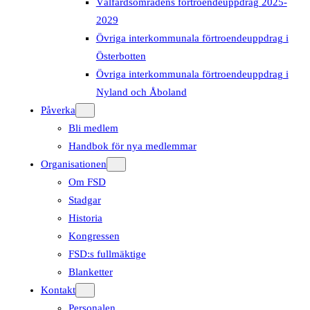
Välfärdsområdens förtroendeuppdrag 2025-
2029
Övriga interkommunala förtroendeuppdrag i
Österbotten
Övriga interkommunala förtroendeuppdrag i
Nyland och Åboland
Påverka
Bli medlem
Handbok för nya medlemmar
Organisationen
Om FSD
Stadgar
Historia
Kongressen
FSD:s fullmäktige
Blanketter
Kontakt
Personalen