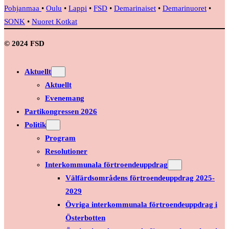
Pohjanmaa
•
Oulu
•
Lappi
•
FSD
•
Demarinaiset
•
Demarinuoret
•
SONK
•
Nuoret Kotkat
© 2024 FSD
Aktuellt
Aktuellt
Evenemang
Partikongressen 2026
Politik
Program
Resolutioner
Interkommunala förtroendeuppdrag
Välfärdsområdens förtroendeuppdrag 2025-
2029
Övriga interkommunala förtroendeuppdrag i
Österbotten