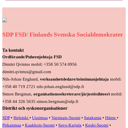
SDP FSD/ Finlands Svenska Socialdemokrater
Ta kontakt
Ordförande/Puheenjohtaja FSD
Dimitri Qvintus mobil: +358 50 574 0956
dimitri.qvintus@gmail.com
Nils-Johan Englund,
verksamhetsledare/toiminnanjohtaja
mobil:
+358 40 719 2721 nils-johan.englund@sdp.fi
Simon Bergman,
organisationssekreterare/järjestösihteeri
mobil:
+358 44 326 5635 simon.bergman@sdp.fi
Distrikt och syskonorganisationer
SDP
•
Helsinki
•
Uusimaa
•
Varsinais-Suomi
•
Satakunta
•
Häme
•
Pirkanmaa
•
Kaakkois-Suomi
•
Savo-Karjala
•
Keski-Suomi
•