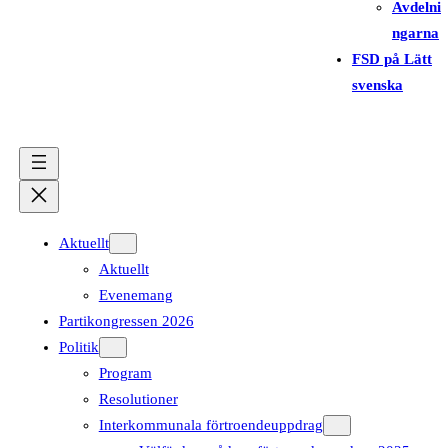
Avdelni
ngarna
FSD på Lätt
svenska
Aktuellt
Aktuellt
Evenemang
Partikongressen 2026
Politik
Program
Resolutioner
Interkommunala förtroendeuppdrag