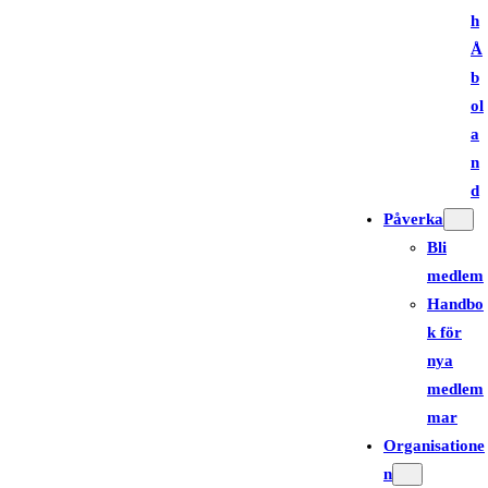
h
Å
b
ol
a
n
d
Påverka
Bli
medlem
Handbo
k för
nya
medlem
mar
Organisatione
n