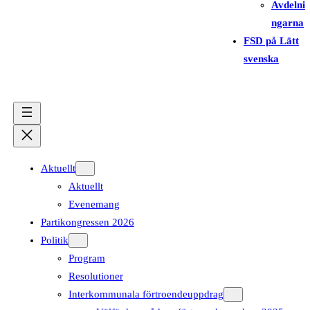
Avdelni
ngarna
FSD på Lätt
svenska
Aktuellt
Aktuellt
Evenemang
Partikongressen 2026
Politik
Program
Resolutioner
Interkommunala förtroendeuppdrag