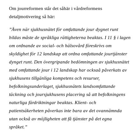
Om jourreformen står det såhär i vårdreformens
detaljmotivering så här:
”Även när sjukhusnätet för omfattande jour dygnet runt
bildas måste de språkliga rättigheterna beaktas. I 11 § i lagen
om ordnande av social- och hälsovård föreskrivs om
skyldighet för 12 landskap att ordna omfattande jourtjänster
dynget runt. Den övergripande bedömningen av sjukhusnätet
med omfattande jour i 12 landskap har ocksaå påverkats av
sjukhusens tillgänliga kompetens och resurser,
befolkningsunderlaget, sjukhusnätets landsomfattande
täckning och joursjukhusens placering så att befolkningens
naturliga färdriktningar beaktas. Klient- och
patientsäkerheten påverkas inte bara av det ovannämnda
utan också av möjligheten att få tjänster på det egna
språket.”