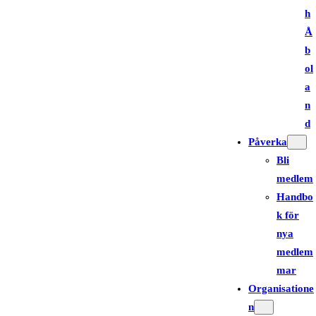
h
Å
b
ol
a
n
d
Påverka
Bli
medlem
Handbo
k för
nya
medlem
mar
Organisatione
n