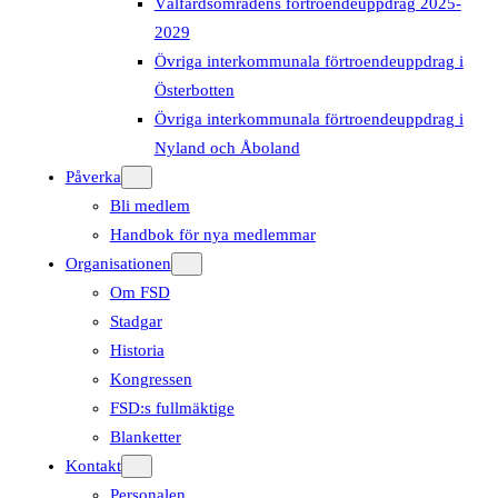
Välfärdsområdens förtroendeuppdrag 2025-
2029
Övriga interkommunala förtroendeuppdrag i
Österbotten
Övriga interkommunala förtroendeuppdrag i
Nyland och Åboland
Påverka
Bli medlem
Handbok för nya medlemmar
Organisationen
Om FSD
Stadgar
Historia
Kongressen
FSD:s fullmäktige
Blanketter
Kontakt
Personalen