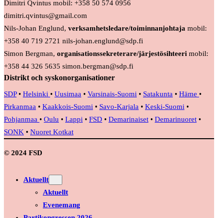
Dimitri Qvintus mobil: +358 50 574 0956
dimitri.qvintus@gmail.com
Nils-Johan Englund,
verksamhetsledare/toiminnanjohtaja
mobil:
+358 40 719 2721 nils-johan.englund@sdp.fi
Simon Bergman,
organisationssekreterare/järjestösihteeri
mobil:
+358 44 326 5635 simon.bergman@sdp.fi
Distrikt och syskonorganisationer
SDP
•
Helsinki
•
Uusimaa
•
Varsinais-Suomi
•
Satakunta
•
Häme
•
Pirkanmaa
•
Kaakkois-Suomi
•
Savo-Karjala
•
Keski-Suomi
•
Pohjanmaa
•
Oulu
•
Lappi
•
FSD
•
Demarinaiset
•
Demarinuoret
•
SONK
•
Nuoret Kotkat
© 2024 FSD
Aktuellt
Aktuellt
Evenemang
Partikongressen 2026