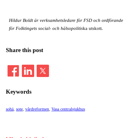
Hildur Boldt är verksamhetsledare för FSD och ordförande
för Folktingets social- och hälsopolitis
ka utskott.
Share this post
Keywords
sohä
, 
sote
, 
vårdreformen
, 
Vasa centralsjukhus