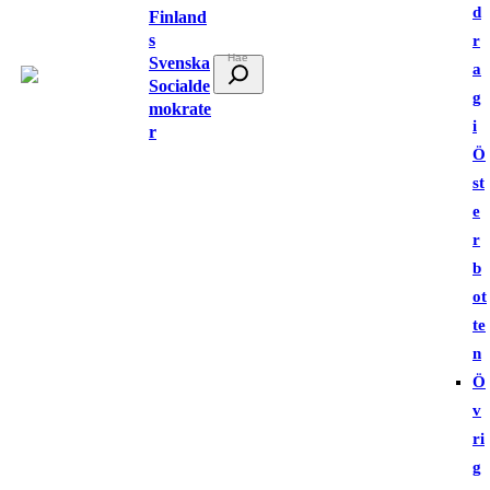
d
Finland
s
r
Svenska
S
a
Socialde
ö
g
mokrate
k
i
r
Ö
st
e
r
b
ot
te
n
Ö
v
ri
g