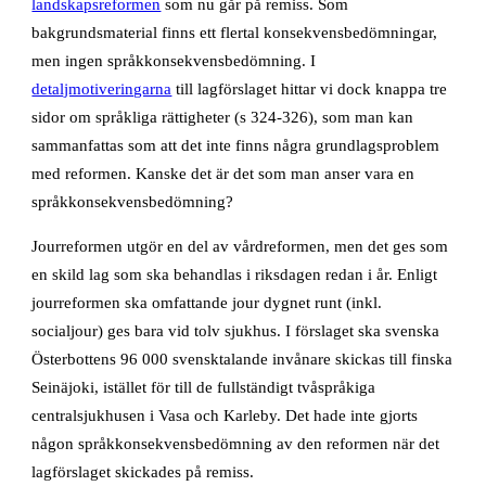
landskapsreformen
som nu går på remiss. Som
bakgrundsmaterial finns ett flertal konsekvensbedömningar,
men ingen språkkonsekvensbedömning. I
detaljmotiveringarna
till lagförslaget hittar vi dock knappa tre
sidor om språkliga rättigheter (s 324-326), som man kan
sammanfattas som att det inte finns några grundlagsproblem
med reformen. Kanske det är det som man anser vara en
språkkonsekvensbedömning?
Jourreformen utgör en del av vårdreformen, men det ges som
en skild lag som ska behandlas i riksdagen redan i år. Enligt
jourreformen ska omfattande jour dygnet runt (inkl.
socialjour) ges bara vid tolv sjukhus. I förslaget ska svenska
Österbottens 96 000 svensktalande invånare skickas till finska
Seinäjoki, istället för till de fullständigt tvåspråkiga
centralsjukhusen i Vasa och Karleby. Det hade inte gjorts
någon språkkonsekvensbedömning av den reformen när det
lagförslaget skickades på remiss.